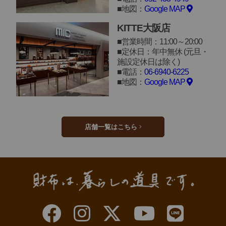
地図：
Google MAP
KITTE大阪店
営業時間：11:00～20:00
定休日：年中無休 (元旦・
施設定休日は除く)
電話：
06-6940-6225
地図：
Google MAP
店舗一覧はこちら