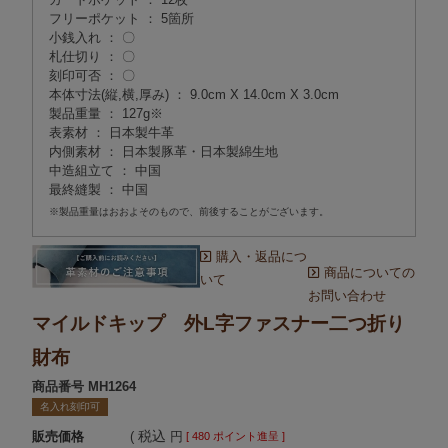
フリーポケット ： 5箇所
小銭入れ ： 〇
札仕切り ： 〇
刻印可否 ： 〇
本体寸法(縦,横,厚み) ： 9.0cm X 14.0cm X 3.0cm
製品重量 ： 127g※
表素材 ： 日本製牛革
内側素材 ： 日本製豚革・日本製綿生地
中造組立て ： 中国
最終縫製 ： 中国
※製品重量はおおよそのもので、前後することがございます。
購入・返品につ
商品についての
いて
お問い合わせ
マイルドキップ 外L字ファスナー二つ折り
財布
商品番号
MH1264
名入れ刻印可
税込
販売価格
[
480
ポイント進呈 ]