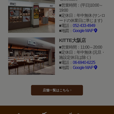
営業時間：(平日)10:00～
19:00
定休日：年中無休 (サンロ
ードの休業日に準じます)
電話：
052-433-4949
地図：
Google MAP
KITTE大阪店
営業時間：11:00～20:00
定休日：年中無休 (元旦・
施設定休日は除く)
電話：
06-6940-6225
地図：
Google MAP
店舗一覧はこちら