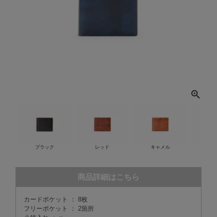
ブラック
レッド
キャメル
チ
商品詳細はこちら
カードポケット ： 8枚
フリーポケット ： 2箇所