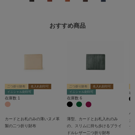
おすすめ商品
二つ折り財布
名入れ刻印可
二つ折り財布
名入れ刻印可
二
イニシャル刻印可
イニシャル刻印可
在
在庫数
1
在庫数
6
小
カードとお札のみの薄いヌメ革
薄型、カードとお札入れのみ
カ
製の二つ折り財布
の、スリムに持ち歩けるブライ
フ
ドルレザー二つ折り財布