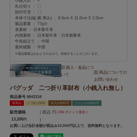
小銭入れ ： ×
札仕切り ： 〇
刻印可否 ： 〇
本体寸法(縦,横,厚み) ： 9.0cm X 11.0cm X 2.0cm
製品重量 ： 77g※
表素材 ： 日本製牛革
内側素材 ： 日本製牛革・日本製豚革
中造組立て ： 中国
最終縫製 ： 中国
※製品重量はおおよそのもので、前後することがございます。
購入・返品につ
商品についての
いて
お問い合わせ
バグッダ 二つ折り革財布（小銭入れ無し）
商品番号
MH1534
新商品
二つ折り財布
名入れ刻印可
イニシャル刻印可
税込
販売価格
[
360
ポイント進呈 ]
13,200
お買い上げ合計金額が税込み10,000円以上で、送料無料となります。