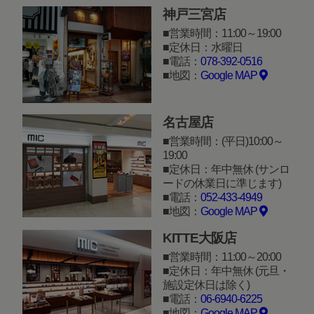
神戸三宮店
営業時間：11:00～19:00
定休日：水曜日
電話：
078-392-0516
地図：
Google MAP
名古屋店
営業時間：(平日)10:00～
19:00
定休日：年中無休 (サンロ
ードの休業日に準じます)
電話：
052-433-4949
地図：
Google MAP
KITTE大阪店
営業時間：11:00～20:00
定休日：年中無休 (元旦・
施設定休日は除く)
電話：
06-6940-6225
地図：
Google MAP