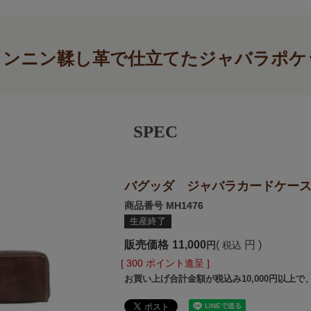
タンニン鞣し革で仕立てたジャバラポケ
SPEC
バグッダ ジャバラカードケー
商品番号
MH1476
生産終了
販売価格
11,000
税込
[
300
ポイント進呈 ]
お買い上げ合計金額が税込み10,000円以上