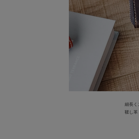
細長く
鞣し革