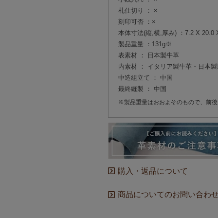
札仕切り ： ×
刻印可否 ：×
本体寸法(縦,横,厚み) ：7.2 X 20.0 X
製品重量 ：131g※
表素材 ： 日本製牛革
内素材 ： イタリア製牛革・日本製
中造組立て ： 中国
最終縫製 ： 中国
※製品重量はおおよそのもので、前後
購入・返品について
商品についてのお問い合わ