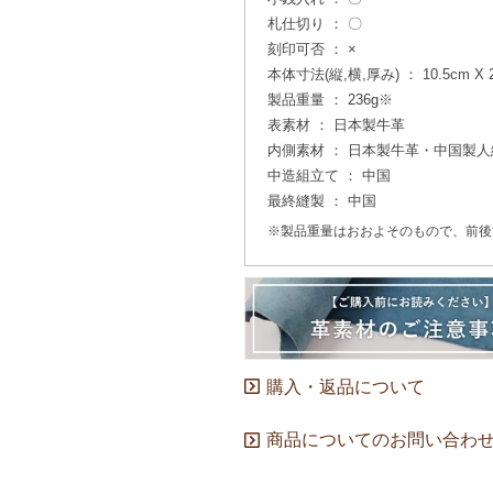
札仕切り ： 〇
刻印可否 ： ×
本体寸法(縦,横,厚み) ： 10.5cm X 20
製品重量 ： 236g※
表素材 ： 日本製牛革
内側素材 ： 日本製牛革・中国製人
中造組立て ： 中国
最終縫製 ： 中国
※製品重量はおおよそのもので、前後
購入・返品について
商品についてのお問い合わ