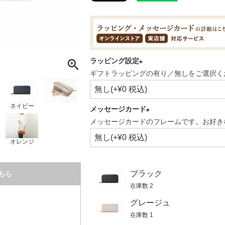
ラッピング設定
ギフトラッピングの有り／無しをご選択く
(必
須)
ネイビー
メッセージカード
メッセージカードのフレームです。お好き
(必
須)
オレンジ
ブラック
ちら
在庫数
2
グレージュ
在庫数
1