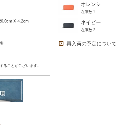
オレンジ
在庫数
1
.0cm X 4.2cm
ネイビー
在庫数
2
絹
再入荷の予定について
することがございます。
せ