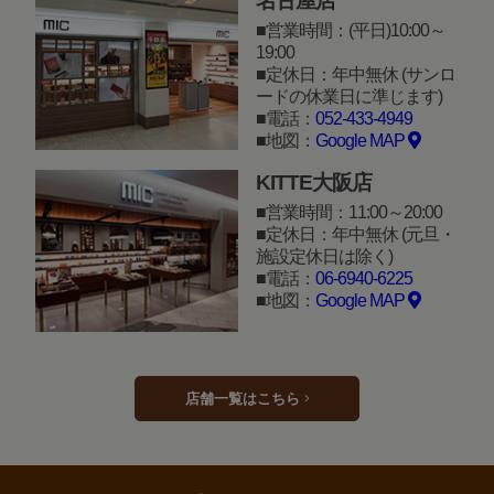
名古屋店
営業時間：(平日)10:00～
19:00
定休日：年中無休 (サンロ
ードの休業日に準じます)
電話：
052-433-4949
地図：
Google MAP
KITTE大阪店
営業時間：11:00～20:00
定休日：年中無休 (元旦・
施設定休日は除く)
電話：
06-6940-6225
地図：
Google MAP
店舗一覧はこちら