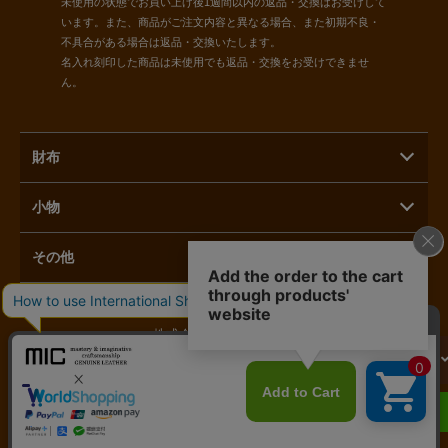
未使用の状態でお買い上げ後1週間以内の返品・交換はお受けして
います。また、商品がご注文内容と異なる場合、また初期不良・
不具合がある場合は返品・交換いたします。
名入れ刻印した商品は未使用でも返品・交換をお受けできませ
ん。
財布
小物
その他
株式会社ラモーダヨシダ
カートに入れる
〒110-0015 東京都台東区東上野1-3-3
へ進む
03-5816-1821
LINEで相談する
営業時間：11時～17時 定休日：毎月第二月曜日／土日祝日