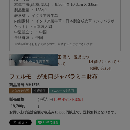
本体寸法(縦,横,厚み) ： 9.3cm X 10.3cm X 3.8cm
製品重量 ： 133g※
表素材 ： イタリア製牛革
内側素材 ： イタリア製牛革・日本製合成皮革（ジャバラポ
ケット）・日本製人絹
中造組立て ： 中国
最終縫製 ： 中国
※製品重量はおおよそのもので、前後することがございます。
購入・返品につ
商品についての
いて
お問い合わせ
フェルモ がま口ジャバラミニ財布
商品番号
MH1376
名入れ刻印可
生産終了
イニシャル刻印可
税込
販売価格
[
510
ポイント進呈 ]
18,700
お買い上げ合計金額が税込み10,000円以上で、送料無料となります。