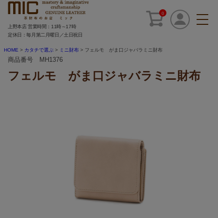
0
上野本店 営業時間：11時～17時
定休日：毎月第二月曜日／土日祝日
HOME
カタチで選ぶ
ミニ財布
フェルモ がま口ジャバラミニ財布
商品番号 MH1376
フェルモ がま口ジャバラミニ財布