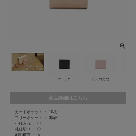
ブラック
ピンク(完売)
ベ
商品詳細はこちら
カードポケット ： 10枚
フリーポケット ： 3箇所
小銭入れ ： 〇
札仕切り ： 〇
刻印可否 ： ✕