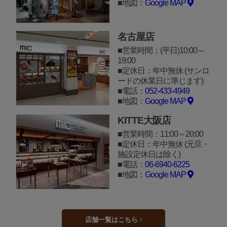
地図：
Google MAP
名古屋店
営業時間：(平日)10:00～
19:00
定休日：年中無休 (サンロ
ードの休業日に準じます)
電話：
052-433-4949
地図：
Google MAP
KITTE大阪店
営業時間：11:00～20:00
定休日：年中無休 (元旦・
施設定休日は除く)
電話：
06-6940-6225
地図：
Google MAP
店舗一覧はこちら