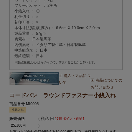
フリーポケット ： 2箇所
小銭入れ ： 〇
札仕切り ： ×
刻印可否 ： ×
本体寸法(縦,横,厚み) ： 6.6cm X 10.0cm X 2.0cm
製品重量 ： 57g※
表素材 ： 日本製馬革
内側素材 ： イタリア製牛革・日本製豚革
中造組立て ： 日本
最終縫製 ： 日本
※製品重量はおおよそのもので、前後することがございます。
購入・返品につ
商品についての
いて
お問い合わせ
コードバン ラウンドファスナー小銭入れ
商品番号
MI0005
小銭入れ
税込
販売価格
[
690
ポイント進呈 ]
25,300
お買い上げ合計金額が税込み10,000円以上で、送料無料となります。