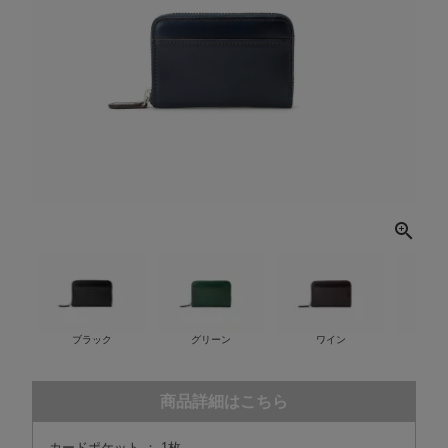
ブラック
グリーン
ワイン
ネ
商品詳細はこちら
カードポケット ： 1枚