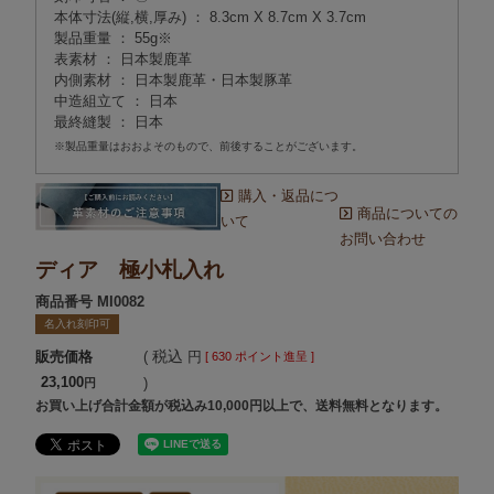
本体寸法(縦,横,厚み) ： 8.3cm X 8.7cm X 3.7cm
製品重量 ： 55g※
表素材 ： 日本製鹿革
内側素材 ： 日本製鹿革・日本製豚革
中造組立て ： 日本
最終縫製 ： 日本
※製品重量はおおよそのもので、前後することがございます。
購入・返品につ
商品についての
いて
お問い合わせ
ディア 極小札入れ
商品番号
MI0082
名入れ刻印可
税込
販売価格
[
630
ポイント進呈 ]
23,100
お買い上げ合計金額が税込み10,000円以上で、送料無料となります。