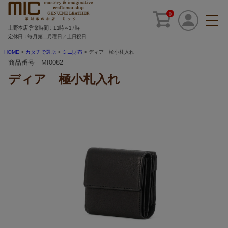
0
上野本店 営業時間：11時～17時
定休日：毎月第二月曜日／土日祝日
HOME
カタチで選ぶ
ミニ財布
ディア 極小札入れ
商品番号 MI0082
ディア 極小札入れ