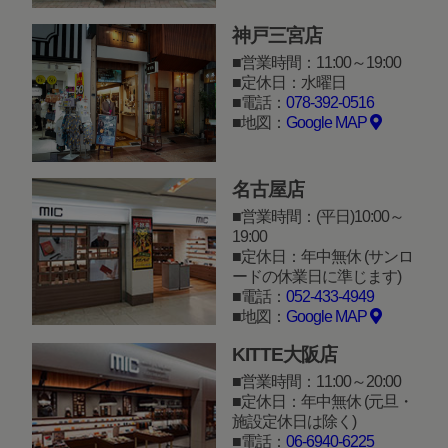
神戸三宮店
営業時間：11:00～19:00
定休日：水曜日
電話：
078-392-0516
地図：
Google MAP
名古屋店
営業時間：(平日)10:00～
19:00
定休日：年中無休 (サンロ
ードの休業日に準じます)
電話：
052-433-4949
地図：
Google MAP
KITTE大阪店
営業時間：11:00～20:00
定休日：年中無休 (元旦・
施設定休日は除く)
電話：
06-6940-6225