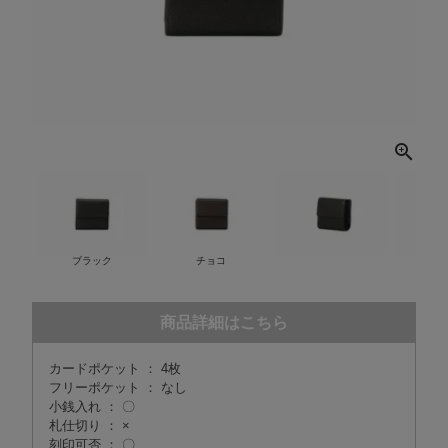
ブラック
チョコ
商品詳細はこちら
カードポケット ： 4枚
フリーポケット ： なし
小銭入れ ： 〇
札仕切り ： ×
刻印可否 ： 〇