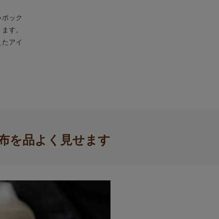
いボック
ります。
えたアイ
布を品よく見せます