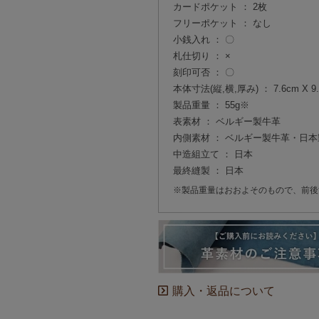
カードポケット ： 2枚
フリーポケット ： なし
小銭入れ ： 〇
札仕切り ： ×
刻印可否 ： 〇
本体寸法(縦,横,厚み) ： 7.6cm X 9.3
製品重量 ： 55g※
表素材 ： ベルギー製牛革
内側素材 ： ベルギー製牛革・日
中造組立て ： 日本
最終縫製 ： 日本
※製品重量はおおよそのもので、前後
購入・返品について