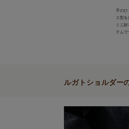
手のひ
ス型を
ミニ財
テムで
ルガトショルダー