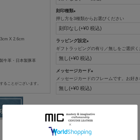
刻印種類
押し方を3種類からお選びください
(必
須)
cm X 2.6cm
ラッピング設定
ギフトラッピングの有り／無しをご選択く
(必
須)
本製牛革・日本製豚革
メッセージカード
メッセージカードのフレームです。お好き
(必
することがございます。
須)
ダークブラウン
在庫数
2
グリーン
在庫数
2