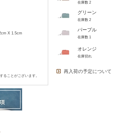
在庫数
2
グリーン
在庫数
2
パープル
cm X 1.5cm
在庫数
1
オレンジ
在庫切れ
再入荷の予定について
することがございます。
せ