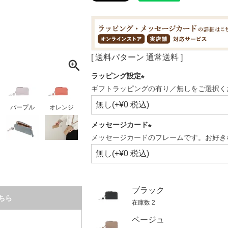
送料パターン
通常送料
ラッピング設定
ギフトラッピングの有り／無しをご選択く
(必
須)
パープル
オレンジ
メッセージカード
メッセージカードのフレームです。お好き
(必
須)
ブラック
ちら
在庫数
2
ベージュ