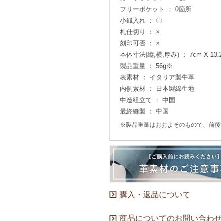
フリーポケット ： 0箇所
小銭入れ ： 〇
札仕切り ： ×
刻印可否 ： ×
本体寸法(縦,横,厚み) ： 7cm X 13.2
製品重量 ： 56g※
表素材 ： イタリア製牛革
内側素材 ： 日本製綿生地
中造組立て ： 中国
最終縫製 ： 中国
※製品重量はおおよそのもので、前後
購入・返品について
商品についてのお問い合わ