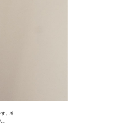
です。着
ん。