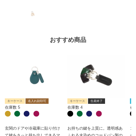
おすすめ商品
キーケース
名入れ刻印可
キーケース
生産終了
限
在庫数
5
在庫数
4
在
玄関のドアや冷蔵庫に貼り付け
お持ちの鍵を上質に。透明感あ
コ
て鍵をさっと持ち出しできるマ
ふれる水染めのコードバン製の
を