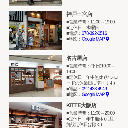
神戸三宮店
営業時間：11:00～19:00
定休日：水曜日
電話：
078-392-0516
地図：
Google MAP
名古屋店
営業時間：(平日)10:00～
19:00
定休日：年中無休 (サンロ
ードの休業日に準じます)
電話：
052-433-4949
地図：
Google MAP
KITTE大阪店
営業時間：11:00～20:00
定休日：年中無休 (元旦・
施設定休日は除く)