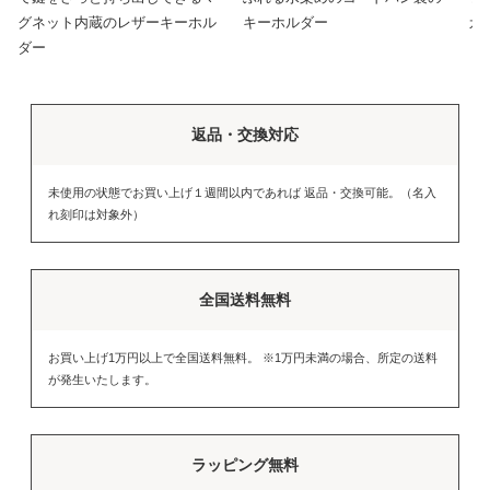
グネット内蔵のレザーキーホル
キーホルダー
カ
ダー
返品・交換対応
未使用の状態でお買い上げ１週間以内であれば 返品・交換可能。（名入
れ刻印は対象外）
全国送料無料
お買い上げ1万円以上で全国送料無料。 ※1万円未満の場合、所定の送料
が発生いたします。
ラッピング無料