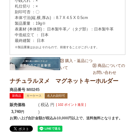
小銭入れ ：×
札仕切り ：×
刻印可否 ：〇
本体寸法(縦,横,厚み) ：8.7 X 4.5 X 0.5cm
製品重量 ：19g※
表素材 (本体部)： 日本製牛革／（タグ部）：日本製牛革
中造組立て ： 日本
最終縫製 ： 日本
※製品重量はおおよそのもので、前後することがございます。
購入・返品につ
商品についての
いて
お問い合わせ
ナチュラルヌメ マグネットキーホルダー
商品番号
MI0245
新商品
キーケース
名入れ刻印可
税込
販売価格
[
102
ポイント進呈 ]
3,740
お買い上げ合計金額が税込み10,000円以上で、送料無料となります。