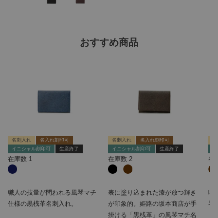
おすすめ商品
名刺入れ
名入れ刻印可
名刺入れ
名入れ刻印可
名
イニシャル刻印可
生産終了
イニシャル刻印可
生産終了
イ
在庫数
1
在庫数
2
在
職人の技量が問われる風琴マチ
表に塗り込まれた漆が放つ輝き
味
仕様の黒桟革名刺入れ。
が印象的。姫路の坂本商店が手
琴
掛ける「黒桟革」の風琴マチ名