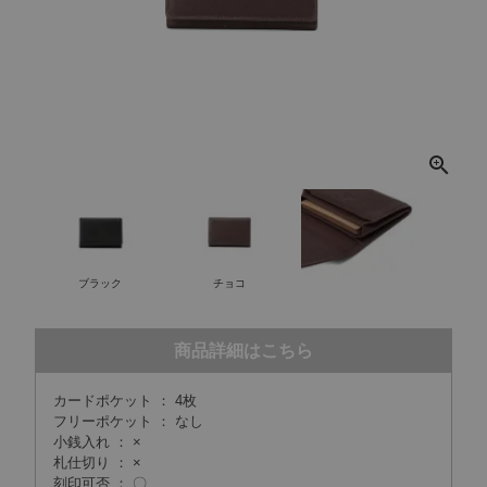
ブラック
チョコ
商品詳細はこちら
カードポケット ： 4枚
フリーポケット ： なし
小銭入れ ： ×
札仕切り ： ×
刻印可否 ： 〇