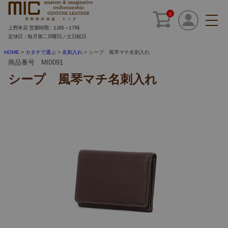
0
上野本店 営業時間：11時～17時
定休日：毎月第二月曜日／土日祝日
HOME
カタチで選ぶ
名刺入れ
シープ 風琴マチ名刺入れ
商品番号 MI0091
シープ 風琴マチ名刺入れ