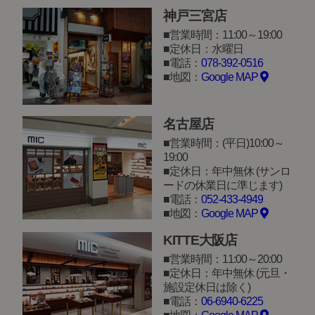
神戸三宮店
営業時間：11:00～19:00
定休日：水曜日
電話：
078-392-0516
地図：
Google MAP
名古屋店
営業時間：(平日)10:00～
19:00
定休日：年中無休 (サンロ
ードの休業日に準じます)
電話：
052-433-4949
地図：
Google MAP
KITTE大阪店
営業時間：11:00～20:00
定休日：年中無休 (元旦・
施設定休日は除く)
電話：
06-6940-6225