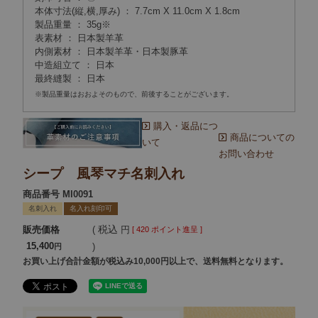
本体寸法(縦,横,厚み) ： 7.7cm X 11.0cm X 1.8cm
製品重量 ： 35g※
表素材 ： 日本製羊革
内側素材 ： 日本製羊革・日本製豚革
中造組立て ： 日本
最終縫製 ： 日本
※製品重量はおおよそのもので、前後することがございます。
購入・返品につ
商品についての
いて
お問い合わせ
シープ 風琴マチ名刺入れ
商品番号
MI0091
名刺入れ
名入れ刻印可
税込
販売価格
[
420
ポイント進呈 ]
15,400
お買い上げ合計金額が税込み10,000円以上で、送料無料となります。