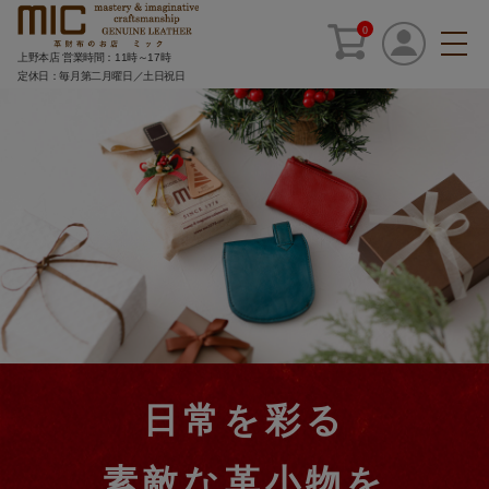
0
上野本店 営業時間：11時～17時
定休日：毎月第二月曜日／土日祝日
HOME
>
PICK UP
>
クリスマスフェア
日常を彩る
素敵な革小物を