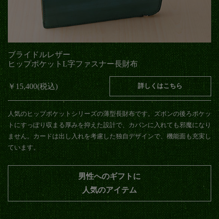
ブライドルレザー
キーケース
￥7,150(税込)
詳しくはこちら
癖のない三つ折りタイプのキーケース。鍵は大きいサイズでもしまいや
すいように背面に専用ポケットを付けています。外側のブライドルレザ
ーは使うほどロウが落ちて艶やかに、そして内側のヌメ革はあめ色に変
化し、長く味の変化を楽しめます。
男性へのギフトに
人気のアイテム