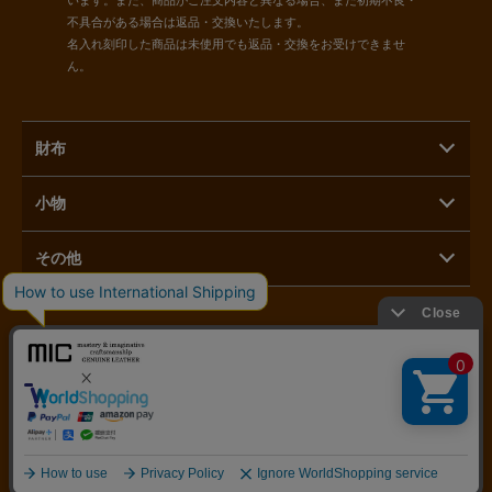
います。また、商品がご注文内容と異なる場合、また初期不良・
不具合がある場合は返品・交換いたします。
名入れ刻印した商品は未使用でも返品・交換をお受けできませ
ん。
財布
小物
その他
株式会社ラモーダヨシダ
〒110-0015 東京都台東区東上野1-3-3
03-5816-1821
営業時間：11時～17時 定休日：毎月第二月曜日／土日祝日
@Copyright
革財布のお店mic 通販／オンラインショップ
. All Rights Reserved.