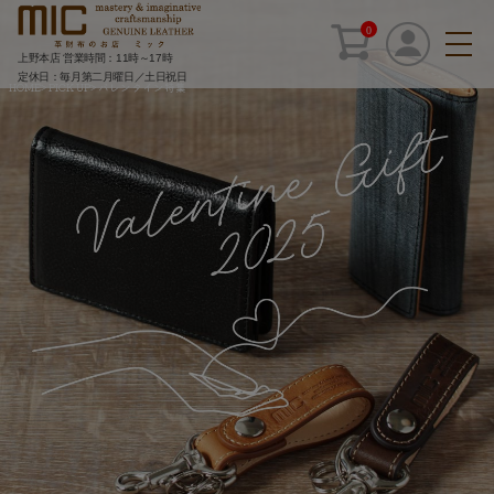
0
上野本店 営業時間：11時～17時
定休日：毎月第二月曜日／土日祝日
HOME
>
PICK UP
>
バレンタイン特集