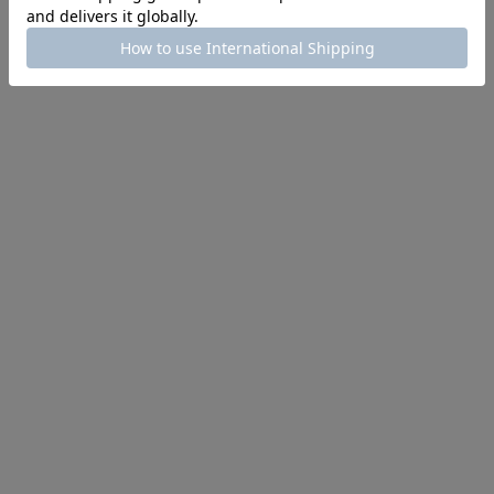
ペーパープルアップ
ブライドルレザー
パスケース
単パス入れ
￥4,400
￥8,800
名入れ刻印可
名入れ刻印可