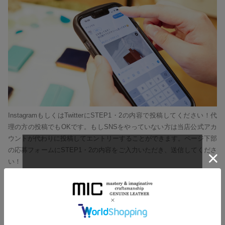
InstagramもしくはTwitterにSTEP1・2の内容で投稿してください！代
理の方の投稿でもOKです。もしSNSをやっていない方は当店公式アカ
ウントが代わりに投稿してエントリーすることができます。ページ下部
の応募フォームにSTEP1・2の内容をご入力いただき、送信してくださ
い！
グランプリの他、「エイジング」「エピソード」「コ
ご応募受付は9月4日(月)を持ち
レクション」と2つの特別賞で表彰します。ぜひあなた
とご愛用品の物語をお聞かせください。