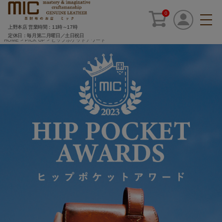
0
上野本店 営業時間：11時～17時
定休日：毎月第二月曜日／土日祝日
HOME
>
PICK UP
>
ヒップポケットアワード