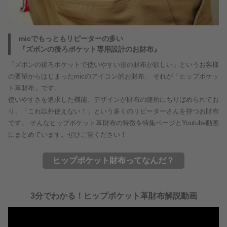
micでもっともリピーターの多い
『ズボンの後ろポケット専用設計のお財布』
「ズボンの後ろポケットで使いやすい形の財布が欲しい」というお客様
の要望からはじまったmicのアイコン的お財布、 それが「ヒップポケッ
ト革財布」です。
使いやすさを追求した機能、デザインが財布の随所にちりばめられてお
り、「これ以外使えない！」という多くのリピーターさんを持つお財布
です。 そんなヒップポケット革財布の特徴を特集ページとYoutube動画
にまとめています。ぜひご覧ください！
ヒップポケット財布ってなんだ？
3分でわかる！ヒップポケット革財布解説動画