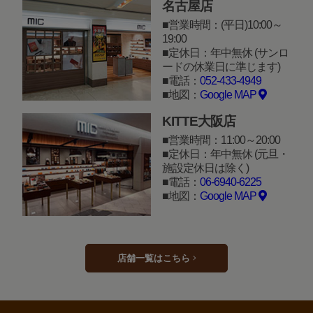
名古屋店
営業時間：(平日)10:00～
19:00
定休日：年中無休 (サンロ
ードの休業日に準じます)
電話：
052-433-4949
地図：
Google MAP
KITTE大阪店
営業時間：11:00～20:00
定休日：年中無休 (元旦・
施設定休日は除く)
電話：
06-6940-6225
地図：
Google MAP
店舗一覧はこちら