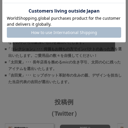
まして
投稿いただいたご愛用品の中から５つの部門で表彰いたします。
終了いたしました。
■「エイジング」･･･ 驚くような経年変化を遂げたご愛用品を選出しま
す。変化の前後、ご使用シリーズがわかるとグッドです！
■「エピソード」･･･ ご愛用品にまつわる思い出、ご使用に至った裏話
などの中から印象深いものを選出いたします。
■「コレクション」･･･ 何個もお持ちの方でインパクトのあった方を選
出いたします。ご愛用品の数々を自慢してください！
■「太田賞」･･･ 長年店長を務めるmicの生き字引、太田の心に残った
アイテムを選出いたします。
■「吉田賞」･･･ ヒップポケット革財布の生みの親、デザインを担当し
た当店代表の吉田が選出いたします。
投稿例
（Twitter）