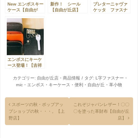
New エンボスキー
新作！ シール
ブレターニャヴァ
ケース【自由が
【自由が丘店】
ケッタ ファスナ
丘】
ー付きキーケー
ス 【自由が丘
店】
エンボスにキーケ
ース登場！【吉祥
寺店】
カテゴリー:
自由が丘店
・
商品情報
タグ:
L字ファスナー
・
mic
・
エンボス
・
キーケース
・
便利
・
自由が丘
・
革小物
スポーツの秋・ポップアッ
これぞジャパンレザー！〇〇
プショップの秋・・・。【上
〇を塗った革財布【自由が丘
野店】
店】