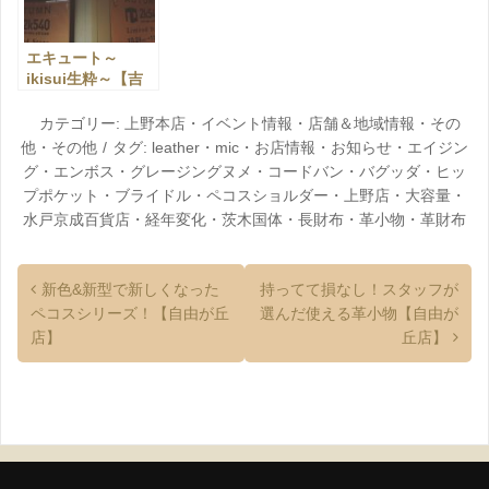
エキュート～
ikisui生粋～【吉
祥寺店】
カテゴリー:
上野本店
・
イベント情報
・
店舗＆地域情報
・
その
他
・
その他
タグ:
leather
・
mic
・
お店情報
・
お知らせ
・
エイジン
グ
・
エンボス
・
グレージングヌメ
・
コードバン
・
バグッダ
・
ヒッ
プポケット
・
ブライドル
・
ペコスショルダー
・
上野店
・
大容量
・
水戸京成百貨店
・
経年変化
・
茨木国体
・
長財布
・
革小物
・
革財布
新色&新型で新しくなった
持ってて損なし！スタッフが
ペコスシリーズ！【自由が丘
選んだ使える革小物【自由が
店】
丘店】