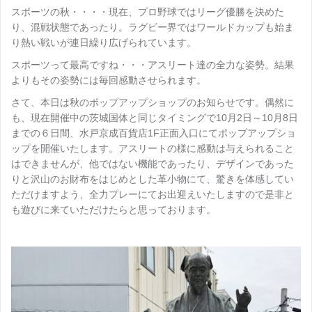
スポーツの秋・・・・現在、プロ野球ではリーグ優勝を決めた
り、混戦状態であったり。ラグビー界ではワールドカップも始ま
り熱い戦いが連日繰り広げられています。
スポーツって最高ですね・・・アスリート達の全力な姿勢。結果
よりもその姿勢には毎回感動させられます。
さて、本日は秋のポップアップショップのお知らせです。偶然に
も、現在開催中の茨城国体と同じタイミングで10月2日～10月8日
までの６日間、水戸京成百貨店1F正面入口にてポップアップショ
ップを開催いたします。アスリートの様に感動は与えられること
はできませんが、他ではない機能であったり、デザインであった
りと沢山のお財布をはじめとした革小物にて、驚きを体感してい
ただけますよう、全力プレーにてお出迎えいたしますので是非と
も遊びに来ていただけたらと思っております。