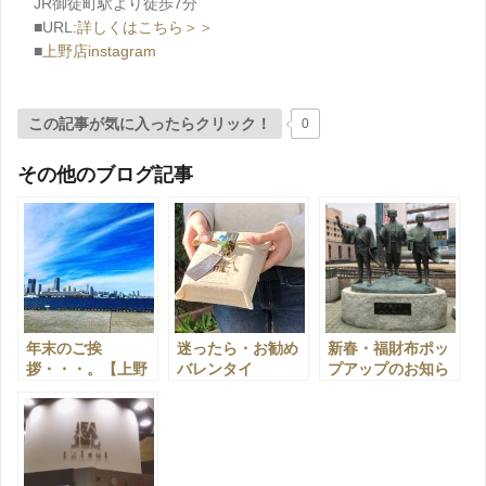
JR御徒町駅より徒歩7分
■URL:
詳しくはこちら＞＞
■
上野店instagram
この記事が気に入ったらクリック！
0
その他のブログ記事
年末のご挨
迷ったら・お勧め
新春・福財布ポッ
拶・・・。【上野
バレンタイ
プアップのお知ら
店】
ン・・。【上野
せ・・・。【上野
店】
店】