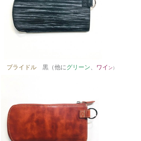
ブライドル
黒（他に
グリーン
、
ワイ
ン
）