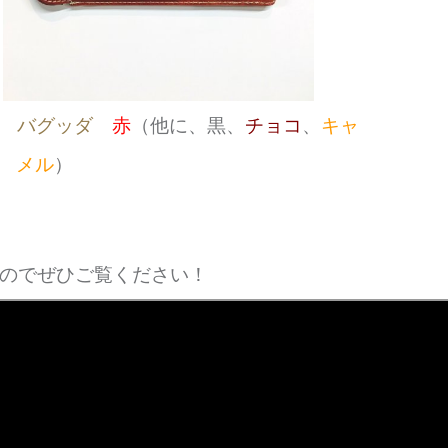
に
バグッダ
赤
（他に、黒、
チョコ
、
キャ
メル
）
、
ますのでぜひご覧ください！