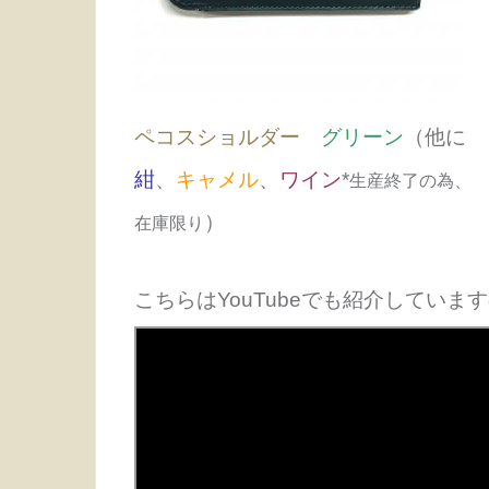
ペコスショルダー
グリーン
（他
紺
、
キャメル
、
ワイン
*
生産終了の為
）
在庫
限り
こちらはYouTubeでも紹介してい