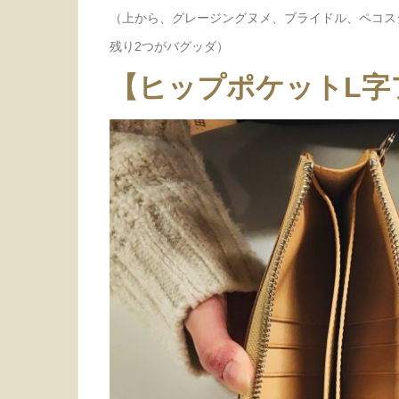
（上から、グレージングヌメ、ブライドル、ペコス
残り2つがバグッダ）
【ヒップポケットL字