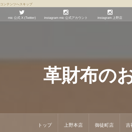
コンテンツへスキップ
mic 公式 X (Twitter)
instagram mic 公式アカウント
instagram 上野店
革財布のお店 
トップ
上野本店
御徒町店
吉