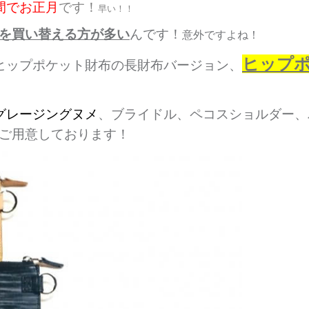
間でお正月
です！
早い！！
を買い替える方が多い
んです！
意外ですよね！
ヒップポ
るヒップポケット財布の長財布バージョン、
グレージングヌメ
、ブライドル、ペコスショルダー、
ご用意しております！