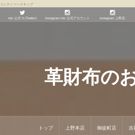
コンテンツへスキップ
mic 公式 X (Twitter)
instagram mic 公式アカウント
instagram 上野店
革財布のお店 
トップ
上野本店
御徒町店
吉