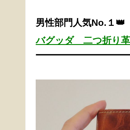
男性部門人気No.１👑
バグッダ 二つ折り革財