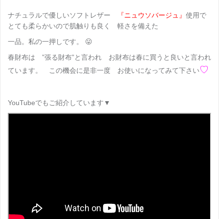
ナチュラルで優しいソフトレザー
『ニュウソバージュ』
使用で
とても柔らかいので肌触りも良く 軽さを備えた
一品。私の一押しです。 😛
春財布は ”張る財布”と言われ お財布は春に買うと良いと言われ
♡
ています。 この機会に是非一度 お使いになってみて下さい
YouTubeでもご紹介しています▼