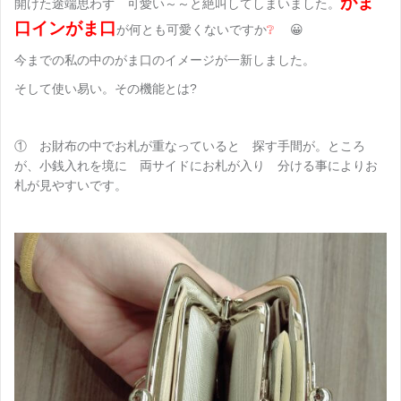
がま
開けた途端思わず 可愛い～～と絶叫してしまいました。
口インがま口
が何とも可愛くないですか
❔
😀
今までの私の中のがま口のイメージが一新しました。
そして使い易い。その機能とは?
① お財布の中でお札が重なっていると 探す手間が。ところ
が、小銭入れを境に 両サイドにお札が入り 分ける事によりお
札が見やすいです。