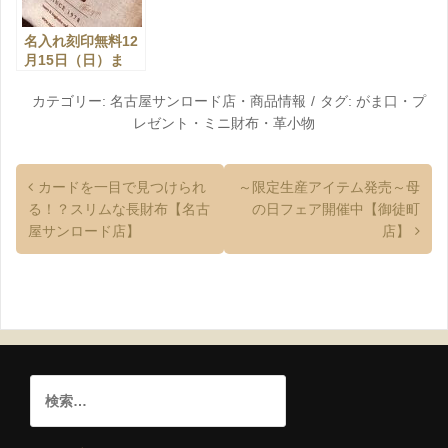
名入れ刻印無料12
月15日（日）ま
で！【自由が丘
店】
カテゴリー:
名古屋サンロード店
・
商品情報
タグ:
がま口
・
プ
レゼント
・
ミニ財布
・
革小物
カードを一目で見つけられ
～限定生産アイテム発売～母
る！？スリムな長財布【名古
の日フェア開催中【御徒町
屋サンロード店】
店】