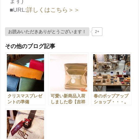
ます)
■URL:
詳しくはこちら＞＞
お読みいただきありがとうございます！
2+
その他のブログ記事
クリスマスプレゼ
可愛い新商品入荷
春のポップアップ
ントの準備
しました⑥【吉祥
ショップ・・・。
を・・・。【上野
寺店】
【上野店・吉祥寺
店】
店】