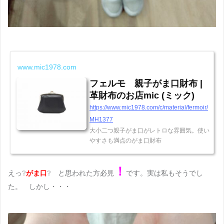
www.mic1978.com
フェルモ 親子がま口財布 |
革財布のお店mic (ミック)
https://www.mic1978.com/c/material/fermoir/
MH1377
大小二つ親子がま口がレトロな雰囲気。使い
やすさも満点のがま口財布
！
えっ❔
がま口
❔ と思われた方必見
です。実は私もそうでし
た。 しかし・・・