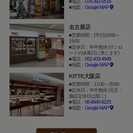
電話：
078-392-0516
地図：
Google MAP
名古屋店
営業時間：(平日)10:00～
19:00
定休日：年中無休 (サンロ
ードの休業日に準じます)
電話：
052-433-4949
地図：
Google MAP
KITTE大阪店
営業時間：11:00～20:00
定休日：年中無休 (元旦・
施設定休日は除く)
電話：
06-6940-6225
地図：
Google MAP