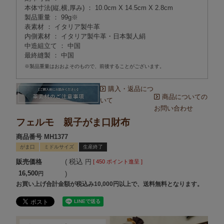
本体寸法(縦,横,厚み) ： 10.0cm X 14.5cm X 2.8cm
製品重量 ： 99g※
表素材 ： イタリア製牛革
内側素材 ： イタリア製牛革・日本製人絹
中造組立て ： 中国
最終縫製 ： 中国
※製品重量はおおよそのもので、前後することがございます。
購入・返品につ
商品についての
いて
お問い合わせ
フェルモ 親子がま口財布
商品番号
MH1377
がま口
ミドルサイズ
生産終了
税込
販売価格
[
450
ポイント進呈 ]
16,500
お買い上げ合計金額が税込み10,000円以上で、送料無料となります。