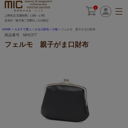
0
上野本店 営業時間：11時～17時
定休日：毎月第二月曜日／土日祝日
HOME
カタチで選ぶ
がま口財布／小物
フェルモ 親子がま口財布
商品番号 MH1377
フェルモ 親子がま口財布