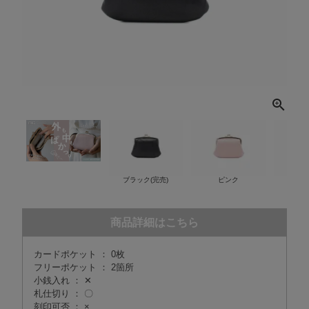
ブラック(完売)
ピンク
ベ
商品詳細はこちら
カードポケット ： 0枚
フリーポケット ： 2箇所
小銭入れ ： ✕
札仕切り ： 〇
刻印可否 ： ×