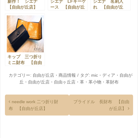
新作！ シエナ
シエナ LFキーケ
シエナ 名刺入
【自由が丘店】
ース 【自由が丘
れ 【自由が丘
店】
店】
キップ 三つ折り
ミニ財布 【自由
が丘店】
カテゴリー:
自由が丘店
・
商品情報
タグ:
mic
・
ディア
・
自由が
丘
・
自由が丘店
・
自由ヶ丘店
・
革
・
革小物
・
革財布
needle work 二つ折り財
ブライドル 長財布 【自由
布 【自由が丘店】
が丘店】