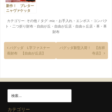
新作！ ブレター
ニャヴァケッタ
【自由が丘店】
カテゴリー:
その他
タグ:
mic
・
お手入れ
・
エンボス
・
コンパク
ト
・
二つ折り財布
・
自由が丘
・
自由が丘店
・
自由ヶ丘店
・
革
・
革
財布
バグッダ L字ファスナー
バグッダ新型入荷！ 【吉祥
長財布 【自由が丘店】
寺店】
カテゴリー