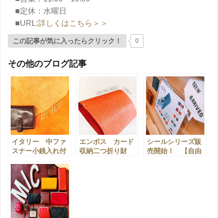
■定休：水曜日
■URL:
詳しくはこちら＞＞
この記事が気に入ったらクリック！
0
その他のブログ記事
イタリー 中ファ
エンボス カード
シールシリーズ販
スナー小銭入れ付
収納二つ折り財
売開始！ 【自由
札入れ 【自由が
布 【自由が丘
が丘店】
丘店】
店】