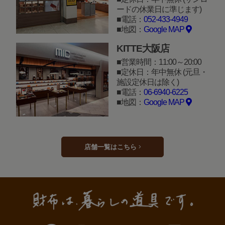
ードの休業日に準じます)
電話：
052-433-4949
地図：
Google MAP
KITTE大阪店
営業時間：11:00～20:00
定休日：年中無休 (元旦・
施設定休日は除く)
電話：
06-6940-6225
地図：
Google MAP
店舗一覧はこちら