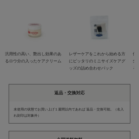
汎用性の高い、艶出し効果のあ
レザーケアをこれから始める方
保
るロウ分の入ったケアクリーム
にピッタリのミニサイズケアグ
分
ッズの詰め合わせパック
る
返品・交換対応
未使用の状態でお買い上げ１週間以内であれば 返品・交換可能。（名入
れ刻印は対象外）