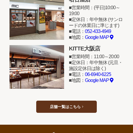
営業時間：(平日)10:00～
19:00
定休日：年中無休 (サンロ
ードの休業日に準じます)
電話：
052-433-4949
地図：
Google MAP
KITTE大阪店
営業時間：11:00～20:00
定休日：年中無休 (元旦・
施設定休日は除く)
電話：
06-6940-6225
地図：
Google MAP
店舗一覧はこちら