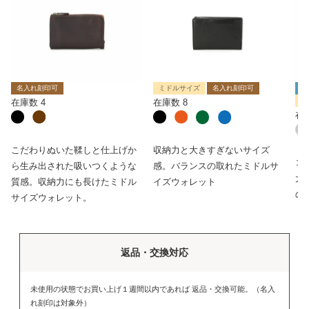
名入れ刻印可
ミドルサイズ
名入れ刻印可
限
ミ
在庫数
4
在庫数
8
在
こだわりぬいた鞣しと仕上げか
収納力と大きすぎないサイズ
コ
ら生み出された吸いつくような
感。バランスの取れたミドルサ
大
質感。収納力にも長けたミドル
イズウォレット
の
サイズウォレット。
返品・交換対応
未使用の状態でお買い上げ１週間以内であれば 返品・交換可能。（名入
れ刻印は対象外）