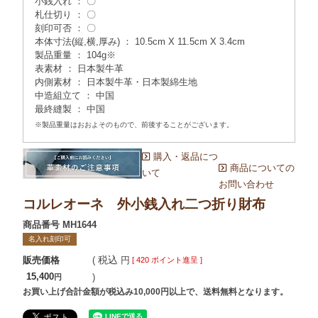
小銭入れ ： 〇
札仕切り ： 〇
刻印可否 ： 〇
本体寸法(縦,横,厚み) ： 10.5cm X 11.5cm X 3.4cm
製品重量 ： 104g※
表素材 ： 日本製牛革
内側素材 ： 日本製牛革・日本製綿生地
中造組立て ： 中国
最終縫製 ： 中国
※製品重量はおおよそのもので、前後することがございます。
購入・返品につ
商品についての
いて
お問い合わせ
コルレオーネ 外小銭入れ二つ折り財布
商品番号
MH1644
名入れ刻印可
税込
販売価格
[
420
ポイント進呈 ]
15,400
お買い上げ合計金額が税込み10,000円以上で、送料無料となります。