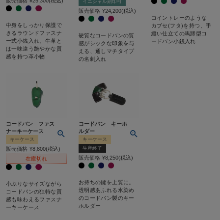
販売価格
¥
25,300
税込
イニシャル刻印可
販売価格
¥
24,200
税込
コイントレーのような
中身をしっかり保護で
カブセ(フタ)を持つ、手
きるラウンドファスナ
縫い仕立ての馬蹄型コ
硬質なコードバンの質
ー式小銭入れ。牛革と
ードバン小銭入れ
感がシックな印象を与
は一味違う艶やかな質
える、通しマチタイプ
感を持つ革小物
の名刺入れ
コードバン ファス
コードバン キーホ
ナーキーケース
ルダー
キーケース
キーケース
生産終了
販売価格
¥
8,800
税込
販売価格
¥
8,250
税込
在庫切れ
お持ちの鍵を上質に。
小ぶりなサイズながら
透明感あふれる水染め
コードバンの独特な質
のコードバン製のキー
感も味わえるファスナ
ホルダー
ーキーケース