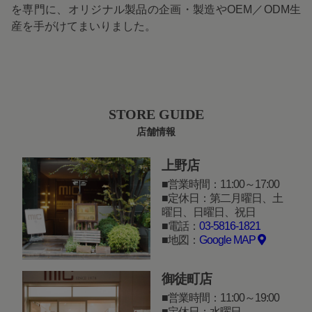
を専門に、オリジナル製品の企画・製造やOEM／ODM生
産を手がけてまいりました。
STORE GUIDE
店舗情報
上野店
営業時間：11:00～17:00
定休日：第二月曜日、土
曜日、日曜日、祝日
電話：
03-5816-1821
地図：
Google MAP
御徒町店
営業時間：11:00～19:00
定休日：水曜日