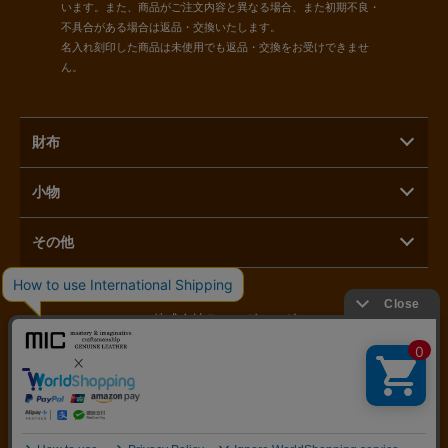
います。また、商品がご注文内容と異なる場合、また初期不良・
不具合がある場合は返品・交換いたします。
名入れ刻印した商品は未使用でも返品・交換をお受けできませ
ん。
財布
小物
その他
株式会社ラモーダヨシダ
〒110-0015 東京都台東区東上野1-3-3
03-5816-1821
営業時間：11時～17時 定休日：毎月第二月曜日／土日祝日
@Copyright
革財布のお店mic 通販／オンラインショップ
. All Rights Reserved.