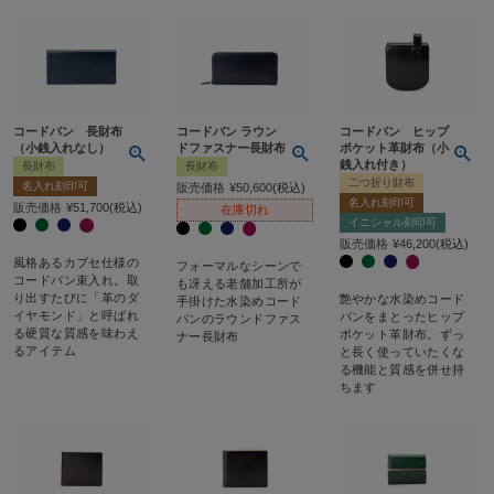
コードバン 長財布
コードバン ラウン
コードバン ヒップ
（小銭入れなし）
ドファスナー長財布
ポケット革財布（小
銭入れ付き）
長財布
長財布
二つ折り財布
名入れ刻印可
販売価格
¥
50,600
税込
名入れ刻印可
販売価格
¥
51,700
税込
在庫切れ
イニシャル刻印可
販売価格
¥
46,200
税込
風格あるカブセ仕様の
フォーマルなシーンで
コードバン束入れ。取
も冴える老舗加工所が
り出すたびに「革のダ
艶やかな水染めコード
手掛けた水染めコード
イヤモンド」と呼ばれ
バンをまとったヒップ
バンのラウンドファス
る硬質な質感を味わえ
ポケット革財布。ずっ
ナー長財布
るアイテム
と長く使っていたくな
る機能と質感を併せ持
ちます