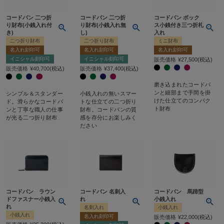
コードバン 二つ折
コードバン 二つ折
コードバン ボック
り財布(小銭入れ付
り財布(小銭入れ無
ス小銭付き三つ折札
き)
し)
入れ
二つ折り財布
二つ折り財布
ミニ財布
名入れ刻印可
名入れ刻印可
名入れ刻印可
イニシャル刻印可
イニシャル刻印可
販売価格
¥
27,500
税込
販売価格
¥
40,700
税込
販売価格
¥
37,400
税込
磨き込まれたコードバ
ンと細部まで手間を掛
シンプル＆スタンダー
小銭入れの無いスマー
けた仕立てのコンパク
ド。滑らかなコードバ
トな仕立ての二つ折り
ト財布
ンと丁寧な職人の仕事
財布。コードバンの質
が光る二つ折り財布
感を存分にお楽しみく
ださい
コードバン ラウン
コードバン 名刺入
コードバン 馬蹄型
ドファスナー小銭入
れ
小銭入れ
れ
名刺入れ
小銭入れ
小銭入れ
名入れ刻印可
販売価格
¥
22,000
税込