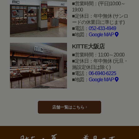
営業時間：(平日)10:00～
19:00
定休日：年中無休 (サンロ
ードの休業日に準じます)
電話：
052-433-4949
地図：
Google MAP
KITTE大阪店
営業時間：11:00～20:00
定休日：年中無休 (元旦・
施設定休日は除く)
電話：
06-6940-6225
地図：
Google MAP
店舗一覧はこちら