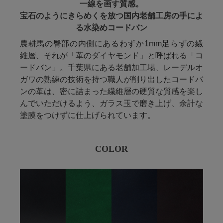
一線を画す質感。
宝石のようにきらめくを放つ
国内老舗工房の手によ
る水染めコードバン
農耕馬の臀部の内側にあるわずか1mm足らずの繊
維層、それが「革のダイヤモンド」と呼ばれる「コ
ードバン」。千葉県にある老舗加工場、レーデルオ
ガワの熟練の技術を持つ職人が削り出したコードバ
ンの革は、密に詰まった繊維層の硬質な質感を楽し
んでいただけるよう、ガラス玉で磨き上げ、余計な
塗膜をつけずに仕上げられています。
COLOR