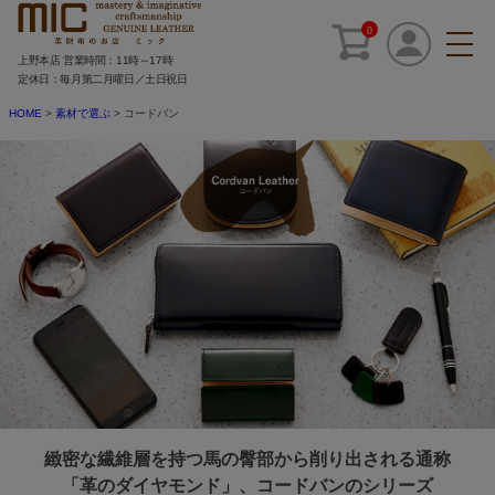
0
上野本店 営業時間：11時～17時
定休日：毎月第二月曜日／土日祝日
HOME
素材で選ぶ
コードバン
緻密な繊維層を持つ馬の臀部から削り出される通称
「革のダイヤモンド」、コードバンのシリーズ