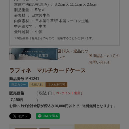
本体寸法(縦,横,厚み) ： 8.2cm X 11.1cm X 2.5cm
製品重量 ： 52g※
表素材 ： 日本製牛革
内側素材 ： 日本製牛革/日本製レーヨン生地
中造組立て ： 中国
最終縫製 ： 中国
※製品重量はおおよそのもので、前後することがございます。
購入・返品につ
商品についての
いて
お問い合わせ
ラフィネ マルチカードケース
商品番号
MH1241
限定カラー
名刺入れ
名入れ刻印可
税込
販売価格
[
195
ポイント進呈 ]
7,150
お買い上げ合計金額が税込み10,000円以上で、送料無料となります。