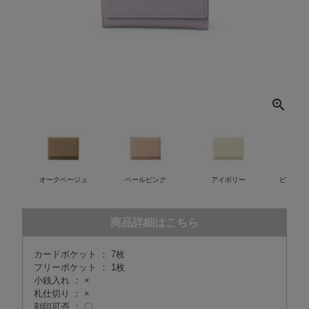
オークベージュ
ペールピンク
アイボリー
ピスタチ
商品詳細はこちら
カードポケット ： 7枚
フリーポケット ： 1枚
小銭入れ ： ×
札仕切り ： ×
刻印可否 ： 〇