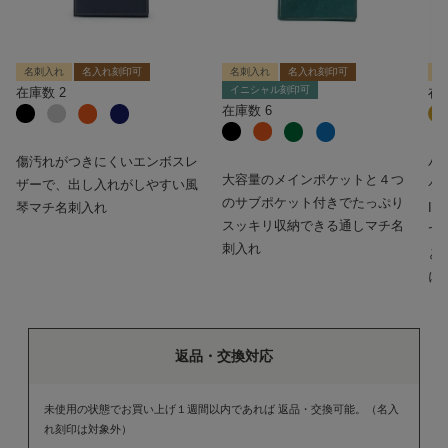
名刺入れ
名入れ刻印可
名刺入れ
名入れ刻印可
パ
イニシャル刻印可
在庫数
2
在
在庫数
6
傷汚れがつきにくいエンボスレ
パ
大容量のメインポケットと４つ
ザーで、出し入れがしやすい風
ケ
のサブポケット付きでたっぷり
琴マチ名刺入れ
I
スッキリ収納できる通しマチ名
で
刺入れ
と
に
返品・交換対応
未使用の状態でお買い上げ１週間以内であれば 返品・交換可能。（名入
れ刻印は対象外）