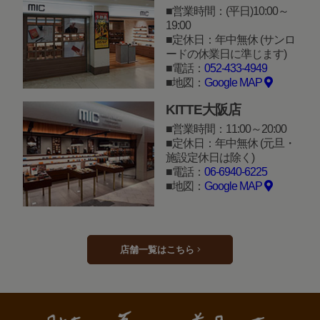
営業時間：(平日)10:00～
19:00
定休日：年中無休 (サンロ
ードの休業日に準じます)
電話：
052-433-4949
地図：
Google MAP
KITTE大阪店
営業時間：11:00～20:00
定休日：年中無休 (元旦・
施設定休日は除く)
電話：
06-6940-6225
地図：
Google MAP
店舗一覧はこちら