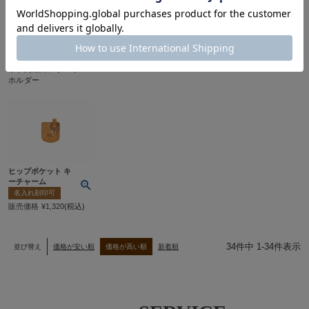
販売価格
¥
3,300
税込
異なる革の表情が魅力
経年変化を楽しめるヌ
のバグッダの「ヒップ
メ革仕立てのちょっと
玄関のドアや冷蔵庫に
ポケット革財布」型キ
便利なヒップポケット
貼り付けて鍵をさっと
ーチャーム
型キーチャーム
持ち出しできるマグネ
ット内蔵のレザーキー
ホルダー
ヒップポケット キ
ーチャーム
名入れ刻印可
販売価格
¥
1,320
税込
34
件中
1
-
34
件表示
並び替え
価格が安い順
価格が高い順
新着順