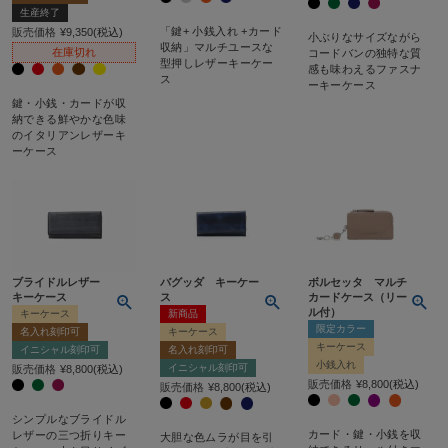
生産終了
「鍵+ 小銭入れ +カード
販売価格
¥
9,350
税込
小ぶりなサイズながら
収納」マルチユースな
在庫切れ
コードバンの独特な質
型押しレザーキーケー
感も味わえるファスナ
ス
ーキーケース
鍵・小銭・カードが収
納できる鮮やかな色味
のイタリアンレザーキ
ーケース
ブライドルレザー
バグッダ キーケー
ボルセッタ マルチ
キーケース
ス
カードケース（リー
ル付）
キーケース
新商品
限定カラー
名入れ刻印可
キーケース
キーケース
イニシャル刻印可
名入れ刻印可
小銭入れ
イニシャル刻印可
販売価格
¥
8,800
税込
販売価格
¥
8,800
税込
販売価格
¥
8,800
税込
シンプルなブライドル
カード・鍵・小銭を収
レザーの三つ折りキー
大胆な色ムラが目を引