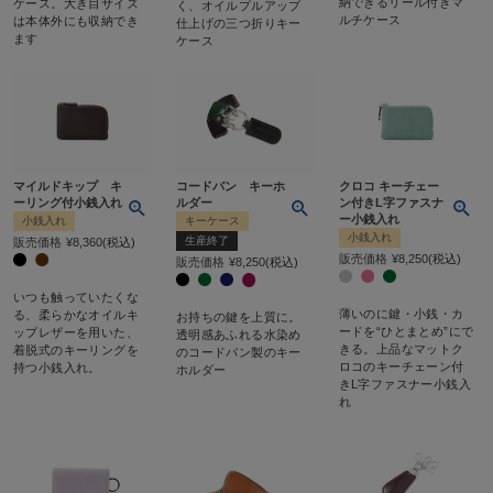
納できるリール付きマ
ケース。大き目サイズ
く、オイルプルアップ
ルチケース
は本体外にも収納でき
仕上げの三つ折りキー
ます
ケース
マイルドキップ キ
コードバン キーホ
クロコ キーチェー
ーリング付小銭入れ
ルダー
ン付きL字ファスナ
ー小銭入れ
小銭入れ
キーケース
小銭入れ
生産終了
販売価格
¥
8,360
税込
販売価格
¥
8,250
税込
販売価格
¥
8,250
税込
いつも触っていたくな
薄いのに鍵・小銭・カ
る、柔らかなオイルキ
お持ちの鍵を上質に。
ードを“ひとまとめ”にで
ップレザーを用いた、
透明感あふれる水染め
きる。上品なマットク
着脱式のキーリングを
のコードバン製のキー
ロコのキーチェーン付
持つ小銭入れ。
ホルダー
きL字ファスナー小銭入
れ