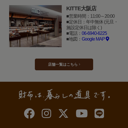
KITTE大阪店
営業時間：11:00～20:00
定休日：年中無休 (元旦・
施設定休日は除く)
電話：
06-6940-6225
地図：
Google MAP
店舗一覧はこちら