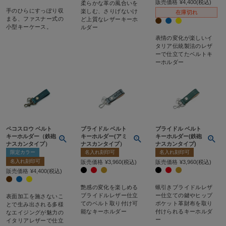
販売価格
¥
4,400
税込
柔らかな革の風合いを
手のひらにすっぽり収
楽しむ、さりげないけ
在庫切れ
まる、ファスナー式の
ど上質なレザーキーホ
小型キーケース。
ルダー
表情の変化が楽しいイ
タリア伝統製法のレザ
ーで仕立てたベルトキ
ーホルダー
ペコスロウ ベルト
ブライドル ベルト
ブライドル ベルト
キーホルダー（鉄砲
キーホルダー(アミ
キーホルダー(鉄砲
ナスカンタイプ）
ナスカンタイプ）
ナスカンタイプ)
限定カラー
名入れ刻印可
名入れ刻印可
名入れ刻印可
販売価格
¥
3,960
税込
販売価格
¥
3,960
税込
販売価格
¥
4,400
税込
艶感の変化を楽しめる
蝋引きブライドルレザ
ブライドルレザー仕立
ー仕立ての鍵やヒップ
表面加工を施さないこ
てのベルト取り付け可
ポケット革財布を取り
とで生み出される多様
能なキーホルダー
付けられるキーホルダ
なエイジングが魅力の
ー
イタリアレザーで仕立