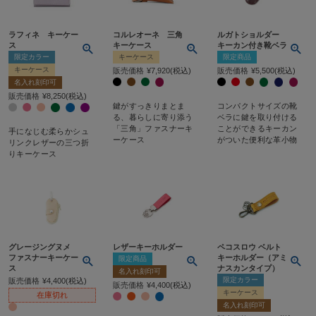
ラフィネ キーケー
コルレオーネ 三角
ルガトショルダー
ス
キーケース
キーカン付き靴ベラ
限定カラー
キーケース
限定商品
キーケース
販売価格
¥
7,920
税込
販売価格
¥
5,500
税込
名入れ刻印可
販売価格
¥
8,250
税込
鍵がすっきりまとま
コンパクトサイズの靴
る、暮らしに寄り添う
ベラに鍵を取り付ける
「三角」ファスナーキ
ことができるキーカン
手になじむ柔らかシュ
ーケース
がついた便利な革小物
リンクレザーの三つ折
りキーケース
グレージングヌメ
レザーキーホルダー
ペコスロウ ベルト
ファスナーキーケー
キーホルダー（アミ
限定商品
ス
ナスカンタイプ）
名入れ刻印可
限定カラー
販売価格
¥
4,400
税込
販売価格
¥
4,400
税込
キーケース
在庫切れ
名入れ刻印可