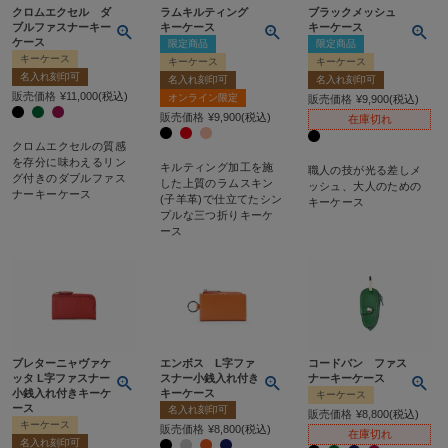
クロムエクセル ダ
ラムキルティング
ブラックメッシュ
ブルファスナーキー
キーケース
キーケース
ケース
限定商品
限定商品
キーケース
キーケース
キーケース
名入れ刻印可
名入れ刻印可
名入れ刻印可
販売価格
¥
11,000
税込
オンライン限定
販売価格
¥
9,900
税込
販売価格
¥
9,900
税込
在庫切れ
クロムエクセルの質感
を存分に味わえるリン
キルティング加工を施
職人の技が光る差しメ
グ付きのダブルファス
した上質のラムスキン
ッシュ、大人のための
ナーキーケース
(子羊革)で仕立てたシン
キーケース
プルな三つ折りキーケ
ース
ブレターニャヴァケ
エンボス L字ファ
コードバン ファス
ッタ L字ファスナー
スナー小銭入れ付き
ナーキーケース
小銭入れ付きキーケ
キーケース
キーケース
ース
名入れ刻印可
販売価格
¥
8,800
税込
キーケース
販売価格
¥
8,800
税込
在庫切れ
名入れ刻印可