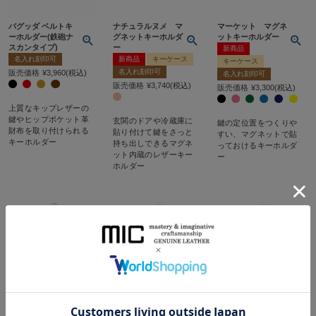
バグッダ ベルトキ
ナチュラルヌメ マ
マーケット マグネ
ーホルダー(鉄砲ナ
グネットキーホルダ
ットキーホルダー
スカンタイプ)
ー
新商品
名入れ刻印可
新商品
キーケース
キーケース
名入れ刻印可
販売価格
¥
3,960
税込
名入れ刻印可
販売価格
¥
3,740
税込
販売価格
¥
3,300
税込
上質なキップレザーの
鍵やヒップポケット革
玄関のドアや冷蔵庫に
鍵の定位置をつくりや
財布を取り付けられる
貼り付けて鍵をさっと
すい、マグネットで貼
キーホルダー
持ち出しできるマグネ
っておけるキーホルダ
ット内蔵のレザーキー
ー
ホルダー
ペーパープルアッ
バグッダ ヒップポ
ナチュラルヌメ ヒ
プ マグネットキー
ケット キーチャー
ップポケット キー
ホルダー
ム
チャーム
キーケース
名入れ刻印可
名入れ刻印可
名入れ刻印可
販売価格
¥
1,320
税込
販売価格
¥
1,320
税込