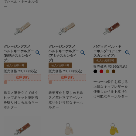
てたベルトキーホルダ
ー
グレージングヌメ
グレージングヌメ
バグッダ ベルトキ
ベルトキーホルダー
ベルトキーホルダー
ーホルダー(アミナ
(鉄砲ナスカンタイ
(アミナスカンタイ
スカンタイプ)
プ）
プ)
名入れ刻印可
名入れ刻印可
名入れ刻印可
販売価格
¥
3,960
税込
販売価格
¥
3,960
税込
販売価格
¥
3,960
税込
在庫切れ
在庫切れ
一つ一つ個性を感じる
上質なキップレザーを
使用したベルト取り付
総ヌメ革仕立てで鍵や
経年変化も楽しめる総
け可能なキーホルダー
ヒップポケット革財布
ヌメ革仕立てでベルト
を取り付けられるキー
取り付け可能なキーホ
ホルダー
ルダー