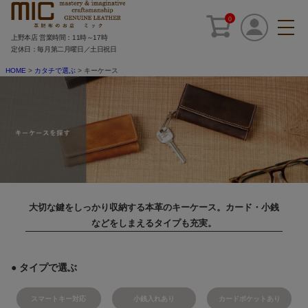
0
上野本店 営業時間：11時～17時
定休日：毎月第二月曜日／土日祝日
HOME
カタチで選ぶ
キーケース
大切な鍵をしっかり収納する本革のキーケース。カード・小銭
などをしまえるタイプも充実。
● タイプで選ぶ
スマートキー対応
小銭入れあり
カードポケットあり