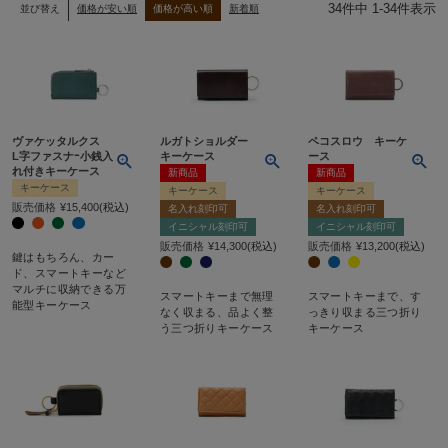
34
件中
1
-
34
件表示
並び替え
価格が安い順
価格が高い順
新着順
ヴァケッタルクス
ルガトショルダー
ペコスロウ キーケ
L字ファスナｰ小銭入
キーケース
ース
れ付きキーケース
新商品
新商品
キーケース
キーケース
キーケース
販売価格
¥
15,400
税込
名入れ刻印可
名入れ刻印可
イニシャル刻印可
イニシャル刻印可
販売価格
¥
14,300
税込
販売価格
¥
13,200
税込
鍵はもちろん、カー
ド、スマートキーなど
マルチに収納できる万
スマートキーまで無理
スマートキーまで、す
能型キーケース
なく収まる、品よく整
っきり収まる三つ折り
う三つ折りキーケース
キーケース