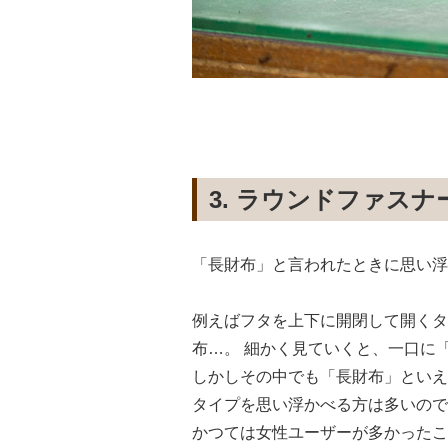
3. ラウンドファス
「⻑財布」と⾔われたときに思い浮
例えばフタを上下に開閉して開くタ
布…。 細かく⾒ていくと、⼀⼝に
しかしその中でも「⻑財布」といえ
タイプを思い浮かべる⽅は多いので
かつては⼥性ユーザーが多かったこ