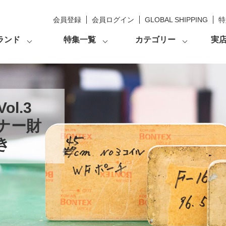
会員登録
会員ログイン
GLOBAL SHIPPING
特
ランド
特集一覧
カテゴリー
実
スナー財布が生まれたとき」
l.3
ナー財
き