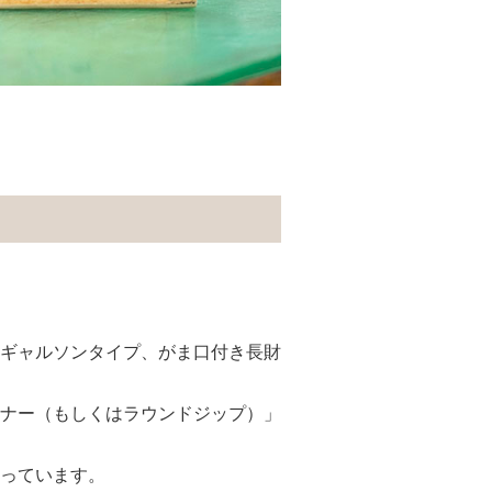
ギャルソンタイプ、がま⼝付き⻑財
ナー（もしくはラウンドジップ）」
っています。