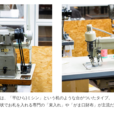
は、「平(ひら)ミシン」という机のような台がついたタイプ。
状でお札を⼊れる専⾨の「束⼊れ」や「がま⼝財布」が主流だ