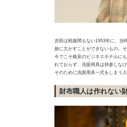
吉⽥は戦後間もない1953年に、
旅に⽋かすことができないもの。そ
今でこそ格安のビジネスホテルにも
れておらず、洗⾯⽤具は持参しなけ
そのために洗⾯⽤具⼀式をしまう⼊
財布職⼈は作れない