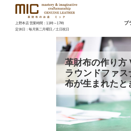
ブ
上野本店 営業時間：11時～17時
定休日：毎月第二月曜日／土日祝日
HOME
>
読み物一覧
>
革財布の作り方Vol.3「ラウンドファ
革財布の作り方 Vo
ラウンドファス
布が生まれたと