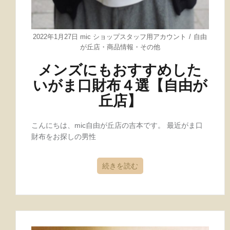
2022年1月27日
mic ショップスタッフ用アカウント
自由
が丘店
・
商品情報
・
その他
メンズにもおすすめした
いがま口財布４選【自由が
丘店】
こんにちは、mic自由が丘店の吉本です。 最近がま口
財布をお探しの男性
続きを読む