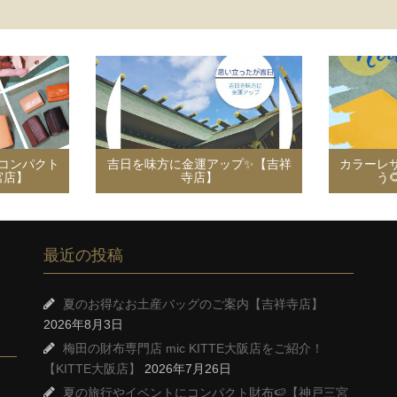
コンパクト
吉日を味方に金運アップ✨【吉祥
カラーレ
宮店】
寺店】
う
最近の投稿
夏のお得なお土産バッグのご案内【吉祥寺店】
2026年8月3日
梅田の財布専門店 mic KITTE大阪店をご紹介！
【KITTE大阪店】
2026年7月26日
夏の旅行やイベントにコンパクト財布🍉【神戸三宮