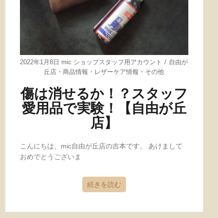
2022年1月8日
mic ショップスタッフ用アカウント
自由が
丘店
・
商品情報
・
レザーケア情報
・
その他
傷は消せるか！？スタッフ
愛用品で実験！【自由が丘
店】
こんにちは、mic自由が丘店の吉本です。 あけまして
おめでとうございま
続きを読む