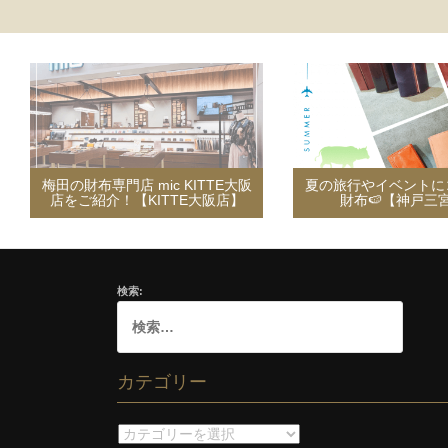
梅田の財布専門店 mic KITTE大阪
夏の旅行やイベントに
店をご紹介！【KITTE大阪店】
財布🍉【神戸三
検索:
カテゴリー
カ