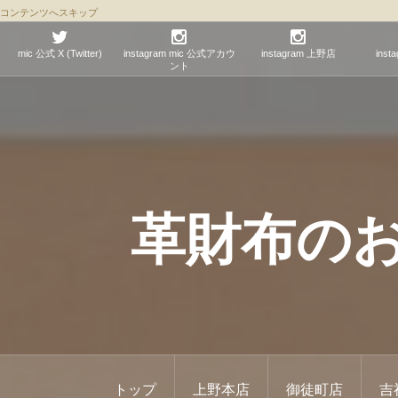
コンテンツへスキップ
mic 公式 X (Twitter)
instagram mic 公式アカウ
instagram 上野店
ins
ント
革財布のお店 
トップ
上野本店
御徒町店
吉