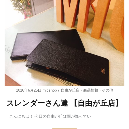
2016年6月25日
micshop
自由が丘店
・
商品情報
・
その他
スレンダーさん達 【自由が丘店】
こんにちは！ 今日の自由が丘は雨が降ってい