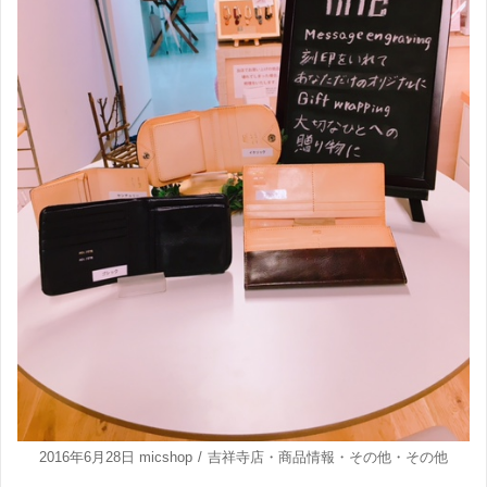
2016年6月28日
micshop
吉祥寺店
・
商品情報
・
その他
・
その他