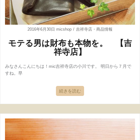
2016年6月30日
micshop
吉祥寺店
・
商品情報
モテる男は財布も本物を。 【吉
祥寺店】
みなさんこんにちは！mic吉祥寺店の小川です。 明日から７月で
すね。早
続きを読む