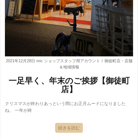
2021年12月28日
mic ショップスタッフ用アカウント
御徒町店
・
店舗
＆地域情報
一足早く、年末のご挨拶【御徒町
店】
クリスマスが終わりあっという間にお正月ムードになりました
ね、 一年が終
続きを読む