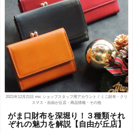
2021年12月21日
mic ショップスタッフ用アカウント
ミニ財布
・
クリ
スマス
・
自由が丘店
・
商品情報
・
その他
がま口財布を深堀り！３種類それ
ぞれの魅力を解説【自由が丘店】