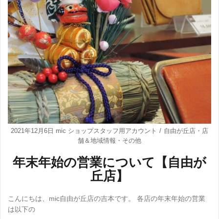
2021年12月6日
mic ショップスタッフ用アカウント
自由が丘店
・
店
舗＆地域情報
・
その他
年末年始の営業について【自由が
丘店】
こんにちは、mic自由が丘店の吉本です。 各店の年末年始の営業
は以下の