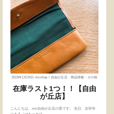
2019年1月24日
micshop
自由が丘店
・
商品情報
・
その他
在庫ラスト1つ！！【自由
が丘店】
こんにちは、mic自由が丘店の星です。 先日、吉祥寺
にある「はちゅカフ