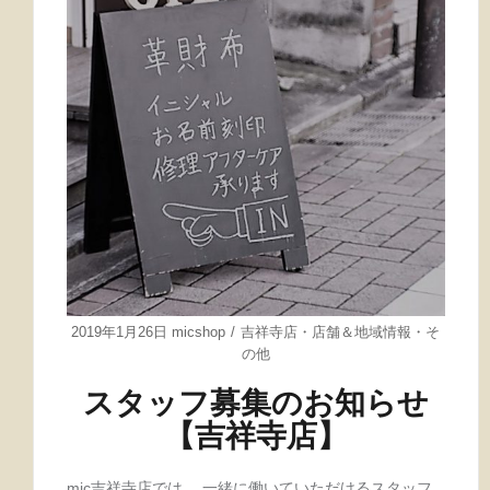
2019年1月26日
micshop
吉祥寺店
・
店舗＆地域情報
・
そ
の他
スタッフ募集のお知らせ
【吉祥寺店】
mic吉祥寺店では、 一緒に働いていただけるスタッフ