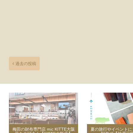
投
稿
ナ
過去の投稿
ビ
ゲ
ー
シ
ョ
ン
梅田の財布専門店 mic KITTE大阪
夏の旅行やイベントに