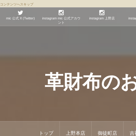
コンテンツへスキップ
mic 公式 X (Twitter)
instagram mic 公式アカウ
instagram 上野店
ins
ント
革財布のお店 
トップ
上野本店
御徒町店
吉