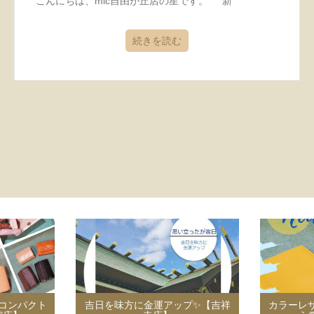
こんにちは、mic自由が丘店の星です。 新
続きを読む
コンパクト
吉日を味方に金運アップ✨【吉祥
カラーレ