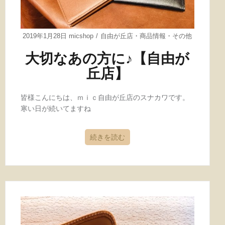
2019年1月28日
micshop
自由が丘店
・
商品情報
・
その他
大切なあの方に♪【自由が
丘店】
皆様こんにちは、ｍｉｃ自由が丘店のスナカワです。
寒い日が続いてますね
続きを読む