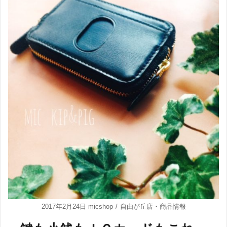
2017年2月24日
micshop
自由が丘店
・
商品情報