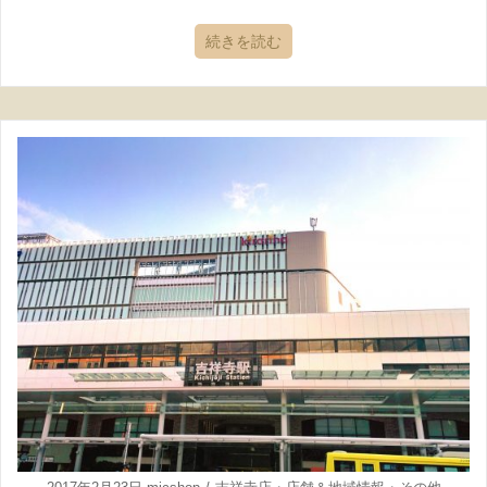
続きを読む