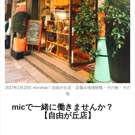
2017年2月23日
micshop
自由が丘店
・
店舗＆地域情報
・
その他
・
その
他
micで一緒に働きませんか？
【自由が丘店】