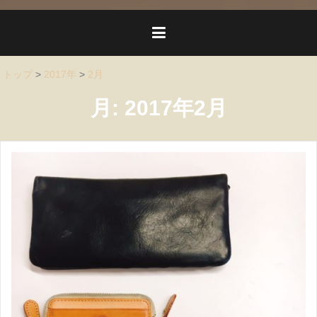
トップ
>
2017年
>
2月
月:
2017年2月