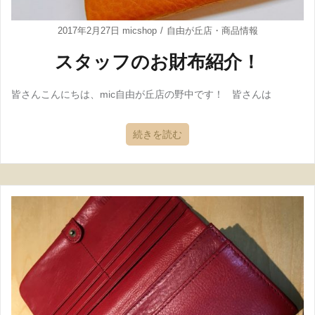
2017年2月27日
micshop
自由が丘店
・
商品情報
スタッフのお財布紹介！
皆さんこんにちは、mic自由が丘店の野中です！ 皆さんは
続きを読む