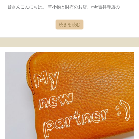
皆さんこんにちは。 革小物と財布のお店、mic吉祥寺店の
続きを読む