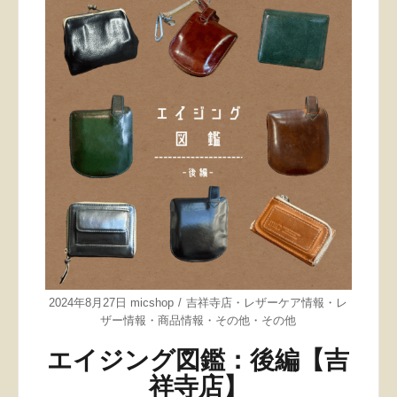
2024年8月27日
micshop
吉祥寺店
・
レザーケア情報
・
レ
ザー情報
・
商品情報
・
その他
・
その他
エイジング図鑑：後編【吉
祥寺店】