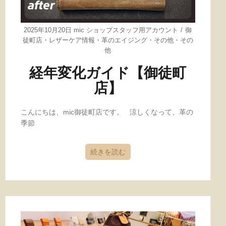
2025年10月20日
mic ショップスタッフ用アカウント
御
徒町店
・
レザーケア情報
・
革のエイジング
・
その他
・
その
他
経年変化ガイド【御徒町
店】
こんにちは、mic御徒町店です。 涼しくなって、革の
季節
続きを読む