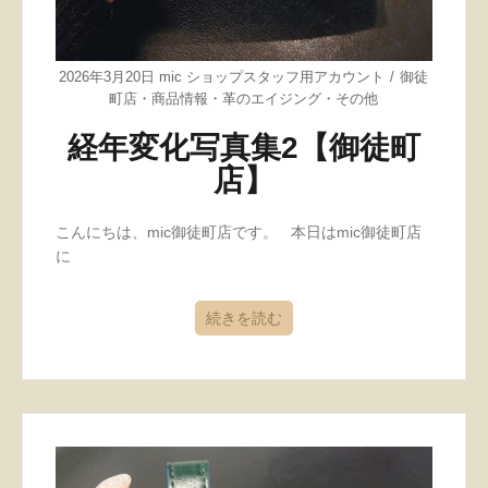
2026年3月20日
mic ショップスタッフ用アカウント
御徒
町店
・
商品情報
・
革のエイジング
・
その他
経年変化写真集2【御徒町
店】
こんにちは、mic御徒町店です。 本日はmic御徒町店
に
続きを読む