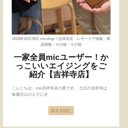
2024年10月29日
micshop
吉祥寺店
・
レザーケア情報
・
商
品情報
・
その他
・
その他
一家全員micユーザー！か
っこいいエイジングをご
紹介【吉祥寺店】
こんにちは、mic吉祥寺店の星です。 土日の吉祥寺は
毎週沢山の人でにぎ
続きを読む