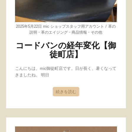
2025年5月22日
mic ショップスタッフ用アカウント
革の
説明
・
革のエイジング
・
商品情報
・
その他
コードバンの経年変化【御
徒町店】
こんにちは、mic御徒町店です。日が長く、暑くなって
きましたね。 明日
続きを読む