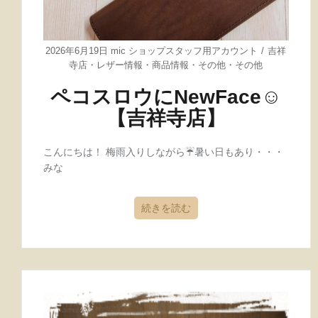
2026年6月19日
mic ショップスタッフ用アカウント
吉祥
寺店
・
レザー情報
・
商品情報
・
その他
・
その他
ペコスロウにNewFace☺
【吉祥寺店】
こんにちは！ 梅雨入りしながら☔暑い日もあり・・・
みな
続きを読む