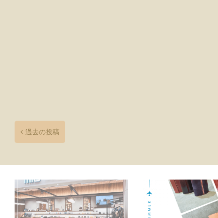
投
稿
ナ
過去の投稿
ビ
ゲ
ー
シ
ョ
ン