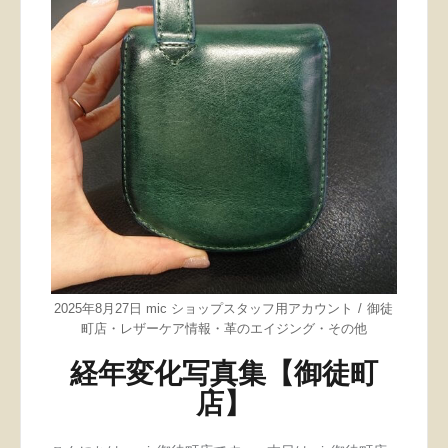
2025年8月27日
mic ショップスタッフ用アカウント
御徒
町店
・
レザーケア情報
・
革のエイジング
・
その他
経年変化写真集【御徒町
店】