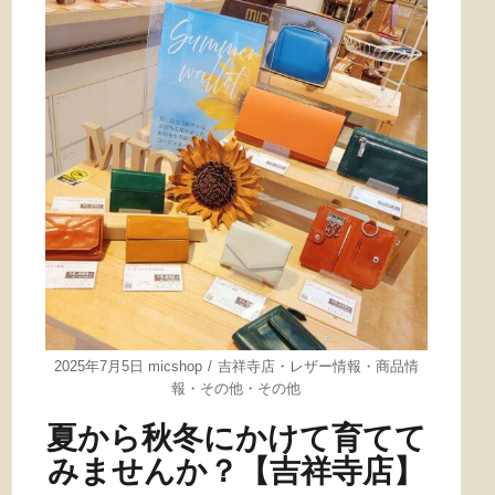
2025年7月5日
micshop
吉祥寺店
・
レザー情報
・
商品情
報
・
その他
・
その他
夏から秋冬にかけて育てて
みませんか？【吉祥寺店】