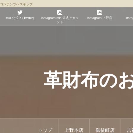
コンテンツへスキップ
mic 公式 X (Twitter)
instagram mic 公式アカウ
instagram 上野店
ins
ント
革財布のお店 
トップ
上野本店
御徒町店
吉