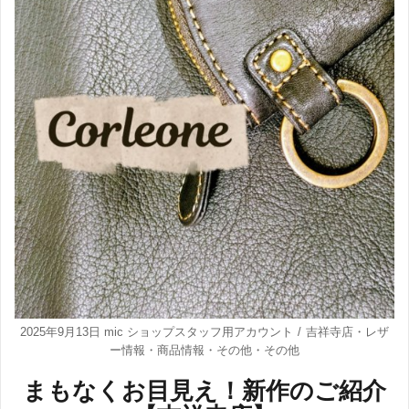
2025年9月13日
mic ショップスタッフ用アカウント
吉祥寺店
・
レザ
ー情報
・
商品情報
・
その他
・
その他
まもなくお目見え！新作のご紹介