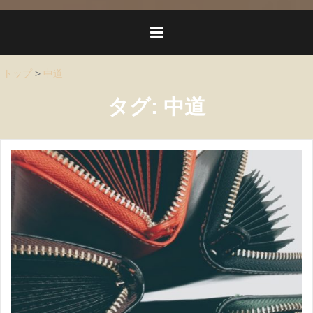
トップ
>
中道
タグ:
中道