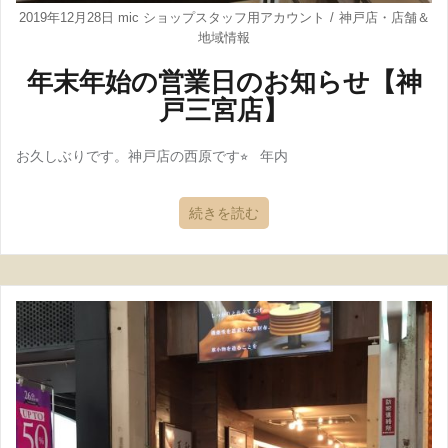
2019年12月28日
mic ショップスタッフ用アカウント
神戸店
・
店舗＆
地域情報
年末年始の営業日のお知らせ【神
戸三宮店】
お久しぶりです。神戸店の西原です⭐︎ 年内
続きを読む