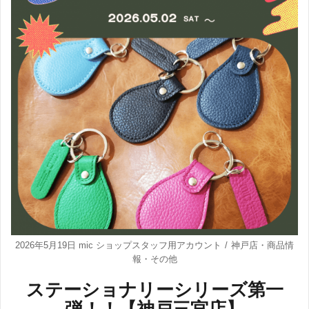
2026年5月19日
mic ショップスタッフ用アカウント
神戸店
・
商品情
報
・
その他
ステーショナリーシリーズ第一
弾！！【神戸三宮店】