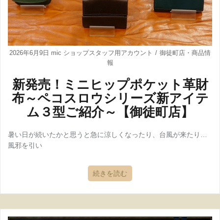
2026年6月9日
mic ショップスタッフ用アカウント
御徒町店
・
商品情
報
新発売！ミニヒップポケット革財
布～ペコスロウシリーズ新アイテ
ム３型ご紹介～【御徒町店】
暑い日が続いたかと思うと急に涼しくなったり、台風が来たり…
風邪を引い
続きを読む