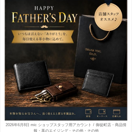
2026年6月8日
mic ショップスタッフ用アカウント
御徒町店
・
商品情
報
・
革のエイジング
・
その他
・
その他