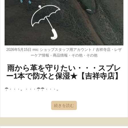
2026年5月15日
mic ショップスタッフ用アカウント
吉祥寺店
・
レザ
ーケア情報
・
商品情報
・
その他
・
その他
雨から革を守りたい・・・スプレ
ー1本で防水と保湿★【吉祥寺店】
☂・・・。・・・☂☂・・・。
続きを読む