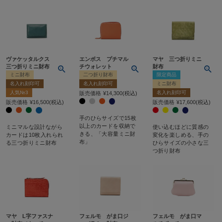
ヴァケッタルクス
エンボス プチマル
マヤ 三つ折りミニ
三つ折りミニ財布
チウォレット
財布
ミニ財布
二つ折り財布
限定商品
名入れ刻印可
名入れ刻印可
ミニ財布
人気№3
名入れ刻印可
販売価格
¥
14,300
税込
販売価格
¥
16,500
税込
販売価格
¥
17,600
税込
手のひらサイズで15枚
以上のカードを収納で
ミニマルな設計ながら
使い込むほどに質感の
きる、「大容量ミニ財
カードは10枚入れられ
変化を楽しめる、手の
布」
る三つ折りミニ財布
ひらサイズの小さな三
つ折り財布
マヤ L字ファスナ
フェルモ がま口ジ
フェルモ がま口マ