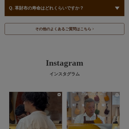
A. ミニ財布を選ぶ際は、収納力と使い勝手を重視しましょう。
持ち歩きたいカードやお札、小銭の量に合わせて、どのくらい
Q. 革財布の寿命はどれくらいですか？
収納できるかをチェックすると失敗が少ないです。 また、取り
A. 革財布の寿命は、使い方やお手入れの頻度によって異なりま
出しやすさやファスナー・スナップなどの開閉方式も選ぶ際の
すが、一般的には5〜10年程度が目安です。
ポイントです。
その他のよくあるご質問はこちら
ポケットに入れる・バッグに入れるなど保管場所や扱い方によ
っても劣化の進み方は変わり、丁寧に使えば10年以上愛用され
る方も多くいらっしゃいます。
また、micではできる範囲で修理対応も承っておりますので、長
く使いたい方はぜひご相談ください。
Instagram
修理について詳しくは
こちら
インスタグラム