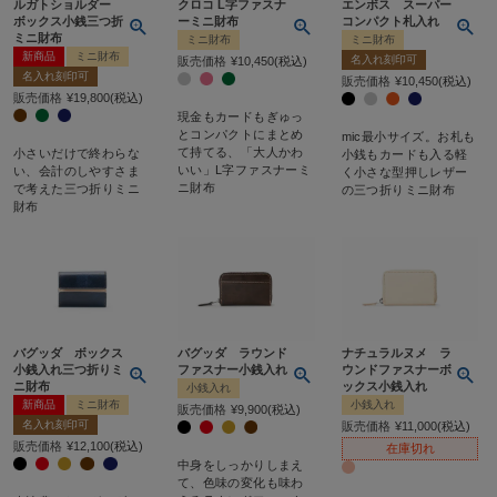
ルガトショルダー
クロコ L字ファスナ
エンボス スーパー
ボックス小銭三つ折
ーミニ財布
コンパクト札入れ
ミニ財布
ミニ財布
ミニ財布
新商品
ミニ財布
名入れ刻印可
販売価格
¥
10,450
税込
名入れ刻印可
販売価格
¥
10,450
税込
販売価格
¥
19,800
税込
現金もカードもぎゅっ
とコンパクトにまとめ
mic最小サイズ。お札も
て持てる、「大人かわ
小さいだけで終わらな
小銭もカードも入る軽
いい」L字ファスナーミ
い、会計のしやすさま
く小さな型押しレザー
ニ財布
で考えた三つ折りミニ
の三つ折りミニ財布
財布
バグッダ ボックス
バグッダ ラウンド
ナチュラルヌメ ラ
小銭入れ三つ折りミ
ファスナー小銭入れ
ウンドファスナーボ
ニ財布
ックス小銭入れ
小銭入れ
新商品
ミニ財布
小銭入れ
販売価格
¥
9,900
税込
名入れ刻印可
販売価格
¥
11,000
税込
販売価格
¥
12,100
税込
在庫切れ
中身をしっかりしまえ
て、色味の変化も味わ