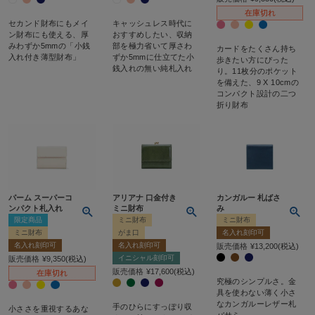
在庫切れ
セカンド財布にもメイ
キャッシュレス時代に
ン財布にも使える、厚
おすすめしたい、収納
みわずか5mmの「小銭
部を極力省いて厚さわ
カードをたくさん持ち
入れ付き薄型財布」
ずか5mmに仕立てた小
歩きたい方にぴった
銭入れの無い純札入れ
り。11枚分のポケット
を備えた、9 X 10cmの
コンパクト設計の二つ
折り財布
パーム スーパーコ
アリアナ 口金付き
カンガルー 札ばさ
ンパクト札入れ
ミニ財布
み
限定商品
ミニ財布
ミニ財布
ミニ財布
がま口
名入れ刻印可
名入れ刻印可
名入れ刻印可
販売価格
¥
13,200
税込
イニシャル刻印可
販売価格
¥
9,350
税込
販売価格
¥
17,600
税込
在庫切れ
究極のシンプルさ。金
具を使わない薄く小さ
なカンガルーレザー札
手のひらにすっぽり収
小ささを重視するあな
バサミ