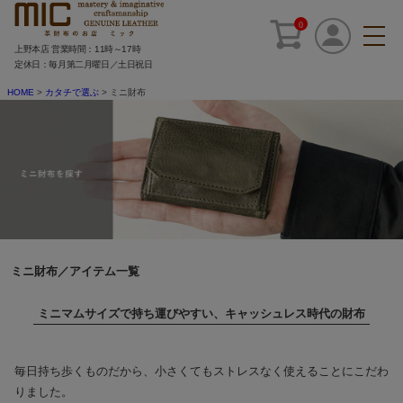
0
上野本店 営業時間：11時～17時
定休日：毎月第二月曜日／土日祝日
HOME
カタチで選ぶ
ミニ財布
ミニ財布／アイテム一覧
ミニマムサイズで持ち運びやすい、キャッシュレス時代の財布
毎日持ち歩くものだから、小さくてもストレスなく使えることにこだわ
りました。