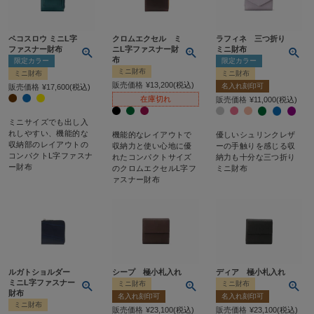
ペコスロウ ミニL字
クロムエクセル ミ
ラフィネ 三つ折り
ファスナー財布
ニL字ファスナー財
ミニ財布
布
限定カラー
限定カラー
ミニ財布
ミニ財布
ミニ財布
販売価格
¥
13,200
税込
名入れ刻印可
販売価格
¥
17,600
税込
在庫切れ
販売価格
¥
11,000
税込
ミニサイズでも出し入
れしやすい、機能的な
機能的なレイアウトで
優しいシュリンクレザ
収納部のレイアウトの
収納力と使い心地に優
ーの手触りを感じる収
コンパクトL字ファスナ
れたコンパクトサイズ
納力も十分な三つ折り
ー財布
のクロムエクセルL字フ
ミニ財布
ァスナー財布
ルガトショルダー
シープ 極小札入れ
ディア 極小札入れ
ミニL字ファスナー
ミニ財布
ミニ財布
財布
名入れ刻印可
名入れ刻印可
ミニ財布
販売価格
¥
23,100
税込
販売価格
¥
23,100
税込