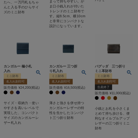
まって持ちやすい。が
たへ、一万円札もちゃ
ま口小銭入れが付いた
んと入る手のひらサイ
トレンドのミニ財布で
ズのミニ財布
す。縦8.5cm、横10cm
と非常にコンパクトな
設計になっています。
カンガルー 極小札
カンガルー 三つ折
バグッダ 三つ折り
入れ
り札入れ
ミニ革財布
ミニ財布
ミニ財布
ミニ財布
名入れ刻印可
名入れ刻印可
名入れ刻印可
生産終了
販売価格
¥
24,200
税込
販売価格
¥
16,500
税込
販売価格
¥
11,000
税込
サイズ・収納力・使い
薄さと強さを併せ持つ
やすさを高いレベルで
カンガルーレザーの特
小銭とお札を小さくま
実現した、コンパクト
性を生かしたコンパク
とめて持ち歩ける、便
サイズのカンガルーレ
ト三つ折り財布
利なオイルプルアップ
ザー札入れ
レザーの三つ折りミニ
財布