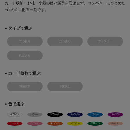
カード収納・お札・小銭の使い勝手を妥協せず、コンパクトにまとめた
micのミニ財布一覧です。
● タイプで選ぶ
二つ折り
三つ折り
ファスナー
札ばさみ
● カード枚数で選ぶ
5枚以下
6枚以上
● 色で選ぶ
ホワイト
グレー
ブラック
ネイビー
ブルー
パープル
レッド
ピンク
オレンジ
イエロー
グリーン
ベージュ