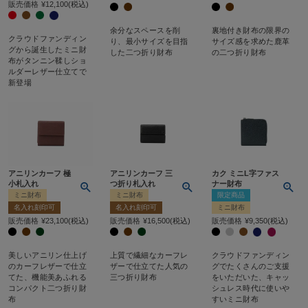
販売価格
¥
12,100
税込
余分なスペースを削
裏地付き財布の限界の
クラウドファンディン
り、最小サイズを目指
サイズ感を求めた鹿革
グから誕生したミニ財
した二つ折り財布
の二つ折り財布
布がタンニン鞣しショ
ルダーレザー仕立てで
新登場
アニリンカーフ 極
アニリンカーフ 三
カク ミニL字ファス
小札入れ
つ折り札入れ
ナー財布
ミニ財布
ミニ財布
限定商品
名入れ刻印可
名入れ刻印可
ミニ財布
販売価格
¥
23,100
税込
販売価格
¥
16,500
税込
販売価格
¥
9,350
税込
美しいアニリン仕上げ
上質で繊細なカーフレ
クラウドファンディン
のカーフレザーで仕立
ザーで仕立てた人気の
グでたくさんのご支援
てた、機能美あふれる
三つ折り財布
をいただいた、キャッ
コンパクト二つ折り財
シュレス時代に使いや
布
すいミニ財布