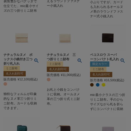
えるラウンドファスナ
表情豊かなバグッダで
小ぶりですが、カード
ー小銭入れ
仕立てた、mic最小サイ
も入れられるオールヌ
ズの三つ折りミニ財布
メ革のラウンドファス
ナー式小銭入れ
ナチュラルヌメ ボ
ナチュラルヌメ 三
ペコスロウ スーパ
ックス小銭付き三つ
つ折りミニ財布
ーコンパクト札入れ
折り札入れ
ミニ財布
限定カラー
ミニ財布
名入れ刻印可
ミニ財布
名入れ刻印可
名入れ刻印可
販売価格
¥
11,000
税込
販売価格
¥
12,100
税込
販売価格
¥
16,500
税込
お札と小銭をコンパク
独特なフォルムが印象
トに収納。オールヌメ
mic最小クラスの三つ折
的なヌメ革三つ折りミ
革の三つ折り式ミニ財
りミニ財布。手のひら
ニ財布。カードも収納
布。
サイズながら札を折ら
できます。
ずにコンパクトに収納