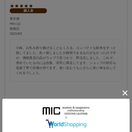
購入者
東京都
Hiro
1
投稿日
2021/9/2
小銭、お札を折り曲げることなく入る、コンパクトな財布をずっと
探してました。色々探しましたが納得できるものがなかったのです
が、偶然貴店の品がウェブで見つかり、即注文しました。これぞ、
求めていたものには合致、非常に満足してます。ショップの対応も
迅速丁寧で好感が持てます。使い込むうちにさらに良い味を出して
くれるでしょう。
エンボス コンパクト札入れ