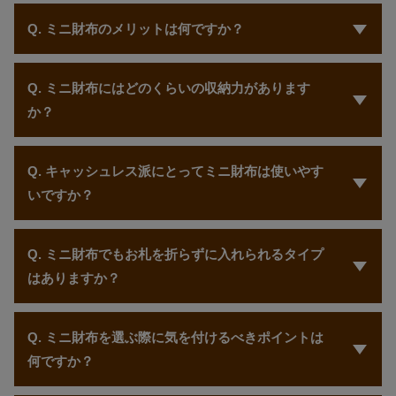
Q. ミニ財布のメリットは何ですか？
A. ミニ財布は、コンパクトで持ち運びが便利な点が最大のメリ
ットです。 小さなバッグやポケットにも収まり、必要最低限の
Q. ミニ財布にはどのくらいの収納力があります
カードや現金をスマートに収納できます。 手荷物を減らしたい
か？
ミニマリストに最適ですし、ちょっとした外出や旅行にも便利
です。
A. ミニ財布は見た目以上に収納力があるタイプも多いです。mic
のアイテムはカードが3〜10枚と幅広いラインナップです。 また
Q. キャッシュレス派にとってミニ財布は使いやす
お札と少量の小銭を入れるのにも十分な設計がされています。
いですか？
二つ折りや三つ折りのタイプによっても異なりますが、必要な
ものをコンパクトに持ち運べます。
A. はい、ミニ財布はキャッシュレス生活に非常に適していま
す。 必要最低限のカードと少量の現金が入れば十分という方に
Q. ミニ財布でもお札を折らずに入れられるタイプ
は、軽くてかさばらないデザインが多いので、使い勝手が良い
はありますか？
でしょう。 特にフラグメントケースのような薄型の財布は、カ
ードメインで生活する方に人気です。
A. 札口を設けてあるタイプは入れる際に事前にお札を折る必要
はなく、そのまましまうことができます。 収納時の折りぐせの
Q. ミニ財布を選ぶ際に気を付けるべきポイントは
付き方は真ん中に折れ目が付くもの、もしくは３つ折りになる
何ですか？
ものがあります。