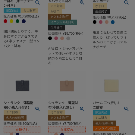
ー財布（キーチェー
ャバラミニ財布
ルチポーチ
ン付き）
ミニ財布
がま口
限定商品
ミニ財布
がま口
生産終了
販売価格
¥
13,200
税込
名入れ刻印可
販売価格
¥
8,250
税込
イニシャル刻印可
生産終了
開け閉めしやすく、中
用途に合わせて自由に
販売価格
¥
18,700
税込
身にすぐアクセスでき
使える、ぽってりフォ
るL字ファスナー型コン
ルムのミニがま口マル
パクト財布
チポーチ
がま口 × ジャバラポケ
ットで使いやすさと収
納力を両立したミニ財
布
シュランク 薄型財
シュランク 薄型財
パーム 二つ折りミ
布(小銭入れ付き)
布(小銭入れ無し)
ニ財布
ミニ財布
ミニ財布
限定商品
名入れ刻印可
名入れ刻印可
ミニ財布
名入れ刻印可
販売価格
¥
8,800
税込
販売価格
¥
7,700
税込
オンライン限定
在庫切れ
在庫切れ
販売価格
¥
9,350
税込