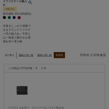
ドファスナー小銭入
れ
小銭入れ
販売価格
¥
25,300
税込
中身をしっかり保護で
きるラウンドファスナ
ー式小銭入れ。牛革と
は一味違う艶やかな質
感を持つ革小物
37
件中
1
-
37
件表示
並び替え
価格が安い順
価格が高い順
新着順
5
2
ペコスショルダー スーパーコンパクト札入れ