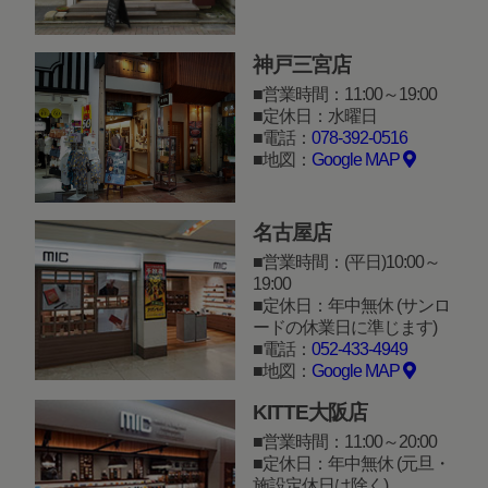
神戸三宮店
営業時間：11:00～19:00
定休日：水曜日
電話：
078-392-0516
地図：
Google MAP
名古屋店
営業時間：(平日)10:00～
19:00
定休日：年中無休 (サンロ
ードの休業日に準じます)
電話：
052-433-4949
地図：
Google MAP
KITTE大阪店
営業時間：11:00～20:00
定休日：年中無休 (元旦・
施設定休日は除く)