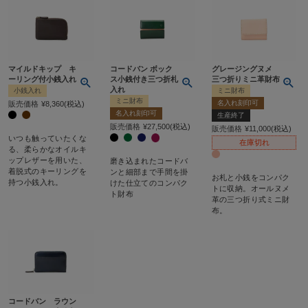
マイルドキップ キ
コードバン ボック
グレージングヌメ
ーリング付小銭入れ
ス小銭付き三つ折札
三つ折りミニ革財布
入れ
小銭入れ
ミニ財布
ミニ財布
名入れ刻印可
販売価格
¥
8,360
税込
名入れ刻印可
生産終了
販売価格
¥
27,500
税込
販売価格
¥
11,000
税込
いつも触っていたくな
在庫切れ
る、柔らかなオイルキ
ップレザーを用いた、
磨き込まれたコードバ
着脱式のキーリングを
ンと細部まで手間を掛
お札と小銭をコンパク
持つ小銭入れ。
けた仕立てのコンパク
トに収納。オールヌメ
ト財布
革の三つ折り式ミニ財
布。
コードバン ラウン