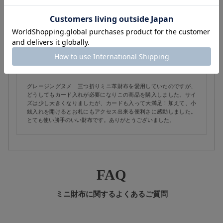
購入者
60代
大阪府
steps
1
投稿日
2021/7/13
グレージングヌメ 三つ折りミニ革財布を愛用していたのですが、
どうしてもカード入れが必要になりこの商品を購入しました。サイ
ズは少し大きくなりましたが、カードも入って大満足！加えて、小
銭入れを開けるとお札にもアクセス出来る便利さに感動しました。
とても使い勝手のいい財布です。ありがとうございました。
FAQ
ミニ財布に関するよくあるご質問