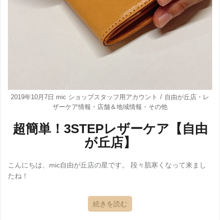
2019年10月7日
mic ショップスタッフ用アカウント
自由が丘店
・
レ
ザーケア情報
・
店舗＆地域情報
・
その他
超簡単！3STEPレザーケア【自由
が丘店】
こんにちは、mic自由が丘店の星です。 段々肌寒くなって来まし
たね！
続きを読む