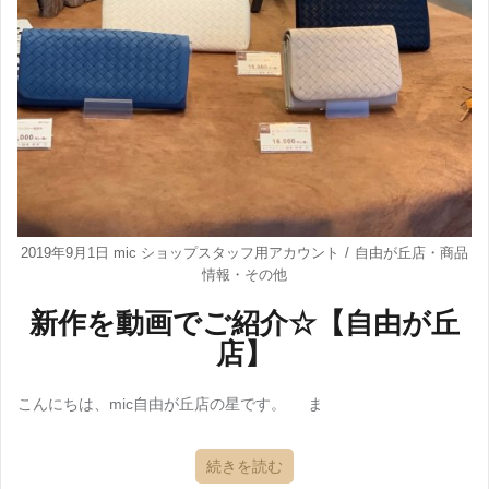
2019年9月1日
mic ショップスタッフ用アカウント
自由が丘店
・
商品
情報
・
その他
新作を動画でご紹介☆【自由が丘
店】
こんにちは、mic自由が丘店の星です。 ま
続きを読む