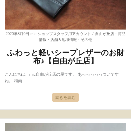
2020年8月9日
mic ショップスタッフ用アカウント
自由が丘店
・
商品
情報
・
店舗＆地域情報
・
その他
ふわっと軽いシープレザーのお財
布♪【自由が丘店】
こんにちは、mic自由が丘店の星です。 あっっっっっついです
ね。 梅雨
続きを読む