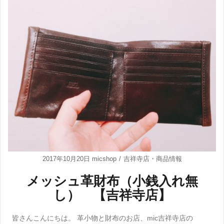
2017年10月20日
micshop
吉祥寺店
・
商品情報
メッシュ革財布（小銭入れ無
し） 【吉祥寺店】
皆さんこんにちは。 革小物と財布のお店、mic吉祥寺店の