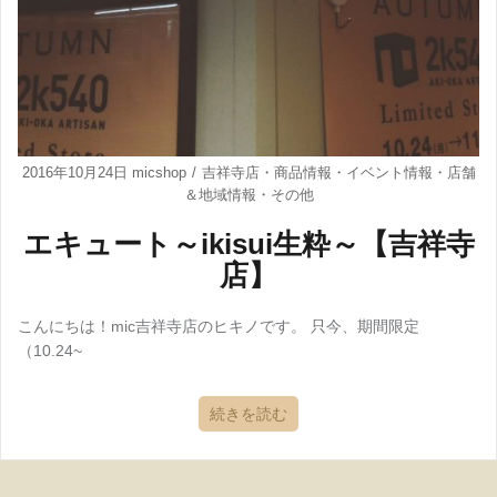
2016年10月24日
micshop
吉祥寺店
・
商品情報
・
イベント情報
・
店舗
＆地域情報
・
その他
エキュート～ikisui生粋～【吉祥寺
店】
こんにちは！mic吉祥寺店のヒキノです。 只今、期間限定
（10.24~
続きを読む