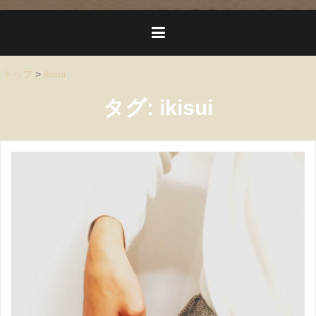
トップ
>
ikisui
タグ:
ikisui