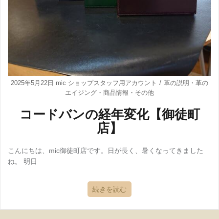
2025年5月22日
mic ショップスタッフ用アカウント
革の説明
・
革の
エイジング
・
商品情報
・
その他
コードバンの経年変化【御徒町
店】
こんにちは、mic御徒町店です。日が長く、暑くなってきました
ね。 明日
続きを読む