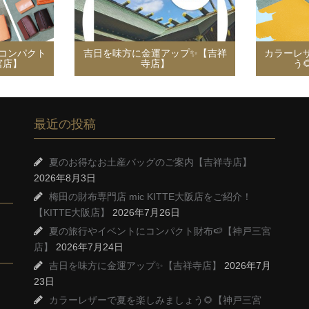
コンパクト
吉日を味方に金運アップ✨【吉祥
カラーレ
宮店】
寺店】
う
最近の投稿
夏のお得なお土産バッグのご案内【吉祥寺店】
2026年8月3日
梅田の財布専門店 mic KITTE大阪店をご紹介！
【KITTE大阪店】
2026年7月26日
夏の旅行やイベントにコンパクト財布🍉【神戸三宮
店】
2026年7月24日
吉日を味方に金運アップ✨【吉祥寺店】
2026年7月
23日
カラーレザーで夏を楽しみましょう🌻【神戸三宮