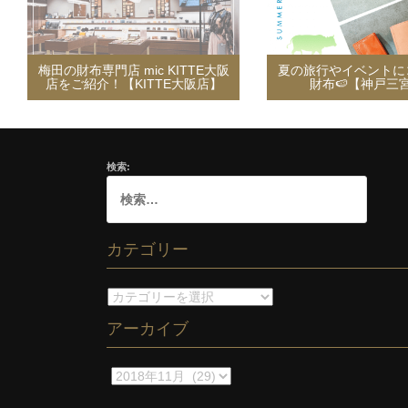
梅田の財布専門店 mic KITTE大阪
夏の旅行やイベントに
店をご紹介！【KITTE大阪店】
財布🍉【神戸三
検索:
カテゴリー
カ
テ
アーカイブ
ゴ
リ
ー
ア
ー