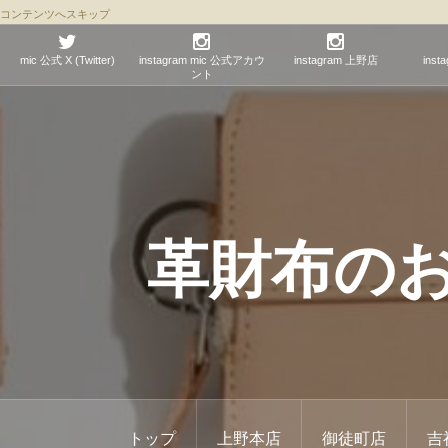
コンテンツへスキップ
mic 公式 X (Twitter)
instagram mic 公式アカウ
instagram 上野店
ins
ント
革財布のお店 
トップ
上野本店
御徒町店
吉