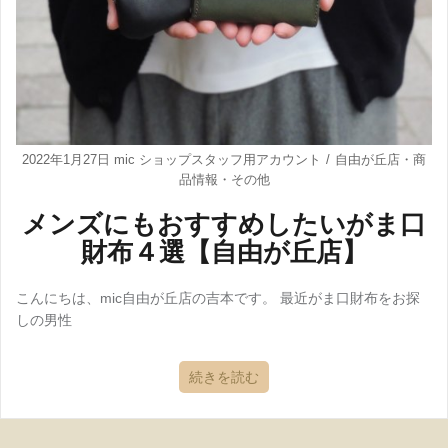
2022年1月27日
mic ショップスタッフ用アカウント
自由が丘店
・
商
品情報
・
その他
メンズにもおすすめしたいがま口
財布４選【自由が丘店】
こんにちは、mic自由が丘店の吉本です。 最近がま口財布をお探
しの男性
続きを読む