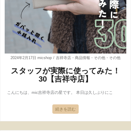
2024年2月17日
micshop
吉祥寺店
・
商品情報
・
その他
・
その他
スタッフが実際に使ってみた！
30【吉祥寺店】
こんにちは、mic吉祥寺店の星です。 本日は久しぶりにこ
続きを読む