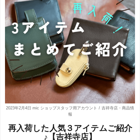
2023年2月4日
mic ショップスタッフ用アカウント
吉祥寺店
・
商品情
報
再入荷した人気３アイテムご紹介
♪【吉祥寺店】